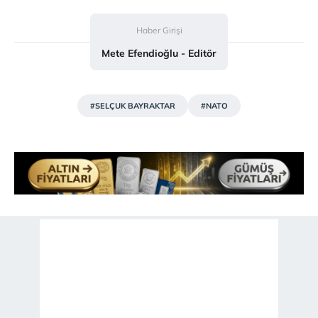
Çerezlere ilişkin tercihlerinizi aşağıda yer alan panel
Haber Girişi
vasıtasıyla belirleyebilirsiniz. Çerezlere ilişkin detaylı bilgi
Mete Efendioğlu - Editör
için Ayarlar butonuna tıklayabilir,
Çerez Bilgilendirme
Metnimizi
ziyaret edebilirsiniz.
#SELÇUK BAYRAKTAR
#NATO
6698 sayılı Kişisel Verilerin Korunması Kanunu uyarınca
hazırlanmış Aydınlatma Metnimizi okumak ve sitemizde
ilgili mevzuata uygun olarak kullanılan çerezlerle ilgili bilgi
almak için lütfen
tıklayınız
.