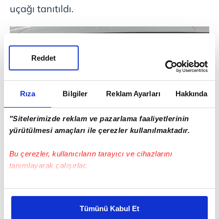
uçağı tanıtıldı.
Reddet
Rıza
Bilgiler
Reklam Ayarları
Hakkında
"Sitelerimizde reklam ve pazarlama faaliyetlerinin
yürütülmesi amaçları ile çerezler kullanılmaktadır.
Bu çerezler, kullanıcıların tarayıcı ve cihazlarını
tanımlayarak çalışırlar.
Bayraktar, dünyada yaklaşık 15 bin savaş
uçağı bulunduğunu belirterek, önümüzdeki
Bu çerezlere izin vermeniz halinde sizlere özel
30 yıl içinde bunların büyük bölümünün
kişiselleştirilmiş reklamlar sunabilir, sayfalarımızda sizlere
Tümünü Kabul Et
daha iyi reklam deneyimi yaşatabiliriz. Bunu yaparken
yerini insansız savaş uçaklarının alacağını