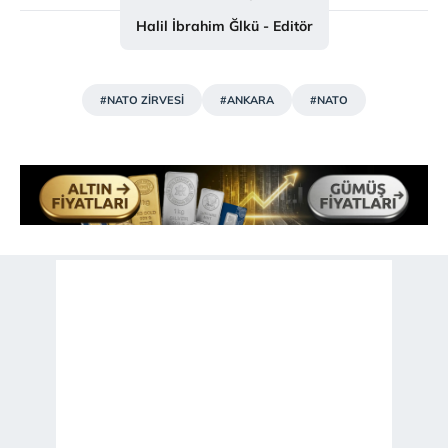
Sizlere daha iyi bir hizmet sunabilmek için İnternet
Halil İbrahim Ğlkü - Editör
Sitemizde kendimize ve üçüncü kişilere ait çerezler
kullanılmaktadır. Bu çerezler vasıtasıyla çeşitli kişisel
verileriniz işlenmekte olup gerekli olan çerezler bilgi
toplumu hizmetlerinin sunulması amacıyla
#NATO ZİRVESİ
#ANKARA
#NATO
kullanılmaktadır. Diğer çerezler, sitemizin daha işlevsel
kılınması ve kişiselleştirilmesi ve sizlere yönelik
reklam/pazarlama faaliyetlerinin yapılması, amaçlarıyla
sınırlı olarak açık rızanız dahilinde kullanılacaktır.
Çerezlere ilişkin tercihlerinizi aşağıda yer alan panel
vasıtasıyla belirleyebilirsiniz. Çerezlere ilişkin detaylı bilgi
için Ayarlar butonuna tıklayabilir,
Çerez Bilgilendirme
Metnimizi
ziyaret edebilirsiniz.
6698 sayılı Kişisel Verilerin Korunması Kanunu uyarınca
hazırlanmış Aydınlatma Metnimizi okumak ve sitemizde
ilgili mevzuata uygun olarak kullanılan çerezlerle ilgili bilgi
almak için lütfen
tıklayınız
.