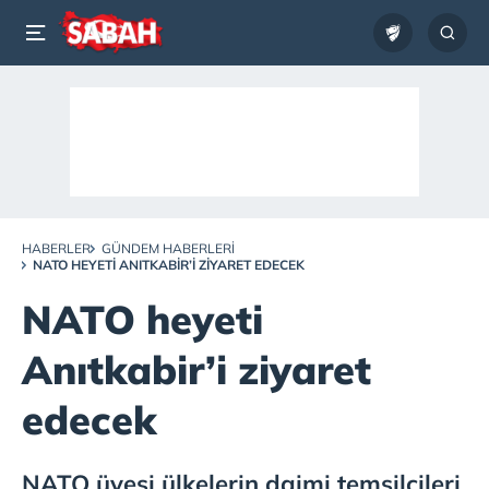
HABERLER
GÜNDEM HABERLERI
NATO HEYETI ANITKABIR’I ZIYARET EDECEK
NATO heyeti
Anıtkabir’i ziyaret
edecek
NATO üyesi ülkelerin daimi temsilcileri