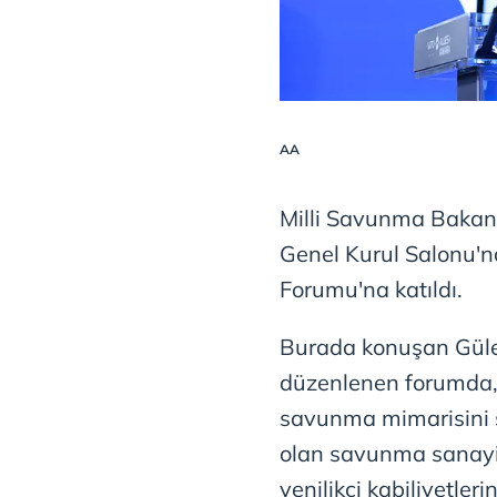
AA
Milli Savunma Bakan
Genel Kurul Salonu'
Forumu'na katıldı.
Burada konuşan Güle
düzenlenen forumda, İt
savunma mimarisini şe
olan savunma sanayis
yenilikçi kabiliyetlerin