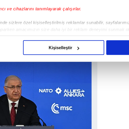
yıcı ve cihazlarını tanımlayarak çalışırlar.
de sizlere özel kişiselleştirilmiş reklamlar sunabilir, sayfalarım
aparken amacımızın size daha iyi bir reklam deneyimi sunmak ol
imizden gelen çabayı gösterdiğimizi ve bu noktada, reklamların ma
olduğunu sizlere hatırlatmak isteriz.
Kişiselleştir
çerezlere izin vermedikleri takdirde, kullanıcılara hedefli reklaml
abilmek için İnternet Sitemizde kendimize ve üçüncü kişilere ait 
isel verileriniz işlenmekte olup gerekli olan çerezler bilgi toplum
 çerezler, sitemizin daha işlevsel kılınması ve kişiselleştirilmes
 yapılması, amaçlarıyla sınırlı olarak açık rızanız dahilinde kulla
aşağıda yer alan panel vasıtasıyla belirleyebilirsiniz. Çerezlere iliş
lgilendirme Metnimizi
ziyaret edebilirsiniz.
Korunması Kanunu uyarınca hazırlanmış Aydınlatma Metnimizi okum