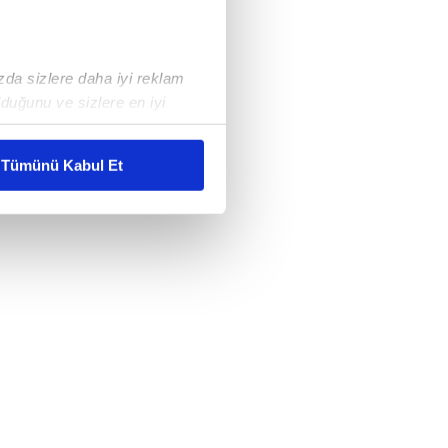
ızda sizlere daha iyi reklam
duğunu ve sizlere en iyi
liyetlerimizi karşılamak
Tümünü Kabul Et
ar gösterilmeyecektir."
çerezler kullanılmaktadır. Bu
u hizmetlerinin sunulması
i ve sizlere yönelik
nılacaktır.
kin detaylı bilgi için Ayarlar
ak ve sitemizde ilgili