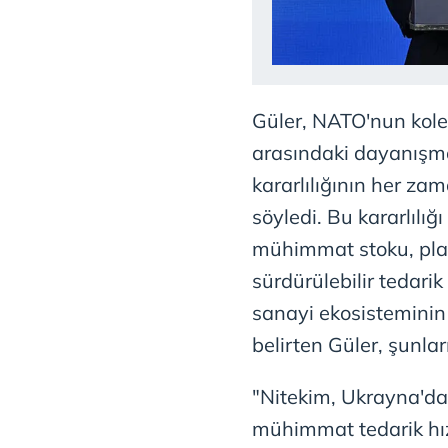
mevzuata uygun olarak kullanılan
Güler, NATO'nun kolek
arasındaki dayanışma
kararlılığının her za
söyledi. Bu kararlılığ
mühimmat stoku, pla
sürdürülebilir tedarik
sanayi ekosistemini
belirten Güler, şunlar
"Nitekim, Ukrayna'd
mühimmat tedarik hızı