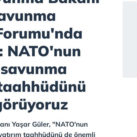
Savunma
Forumu'nda
: NATO'nun
 savunma
 taahhüdünü
görüyoruz
anı Yaşar Güler, "NATO'nun
yatırım taahhüdünü de önemli