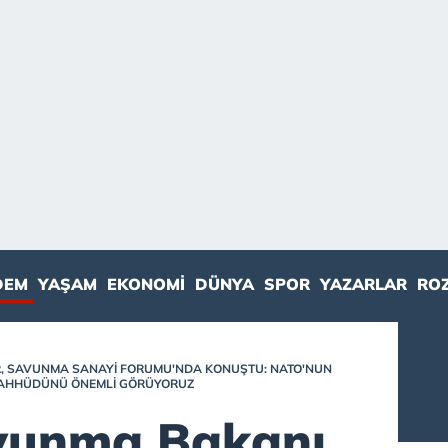
DEM
YAŞAM
EKONOMI
DÜNYA
SPOR
YAZARLAR
RO
R, SAVUNMA SANAYI FORUMU'NDA KONUŞTU: NATO'NUN
TAAHHÜDÜNÜ ÖNEMLI GÖRÜYORUZ
avunma Bakanı