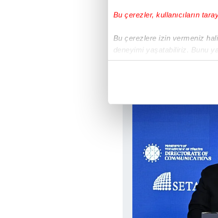
Bu çerezler, kullanıcıların tara
Bu çerezlere izin vermeniz halin
deneyimi yaşatabiliriz. Bunu y
içerikleri sunabilmek adına el
noktasında tek gelir kalemimiz 
Her halükârda, kullanıcılar, bu 
Sizlere daha iyi bir hizmet sun
çerezler vasıtasıyla çeşitli kiş
amacıyla kullanılmaktadır. Diğer
reklam/pazarlama faaliyetlerinin
Çerezlere ilişkin tercihlerinizi 
butonuna tıklayabilir,
Çerez Bi
6698 sayılı Kişisel Verilerin 