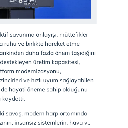
 çerezlerle ilgili bilgi almak için lütfen
tıklayınız
.
tif savunma anlayışı, müttefikler
 ruhu ve birlikte hareket etme
mankinden daha fazla önem taşıdığını
ı destekleyen üretim kapasitesi,
tform modernizasyonu,
 zincirleri ve hızlı uyum sağlayabilen
n de hayati öneme sahip olduğunu
ı kaydetti:
aki savaş, modern harp ortamında
nın, insansız sistemlerin, hava ve