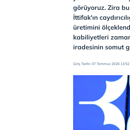
görüyoruz. Zira b
İttifak'ın caydırıc
üretimini ölçekle
kabiliyetleri zam
iradesinin somut gö
Giriş Tarihi: 07 Temmuz 2026 13:52