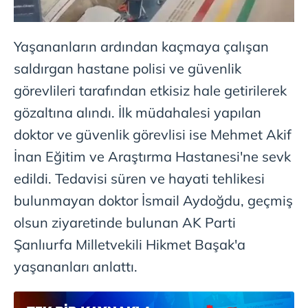
kullanılmaktadır. Bu çerezler vasıtasıyla çeşitli kişisel
verileriniz işlenmekte olup gerekli olan çerezler bilgi
toplumu hizmetlerinin sunulması amacıyla
Yaşananların ardından kaçmaya çalışan
kullanılmaktadır. Diğer çerezler, sitemizin daha işlevsel
saldırgan hastane polisi ve güvenlik
kılınması ve kişiselleştirilmesi ve sizlere yönelik
görevlileri tarafından etkisiz hale getirilerek
reklam/pazarlama faaliyetlerinin yapılması, amaçlarıyla
sınırlı olarak açık rızanız dahilinde kullanılacaktır.
gözaltına alındı. İlk müdahalesi yapılan
doktor ve güvenlik görevlisi ise Mehmet Akif
Çerezlere ilişkin tercihlerinizi aşağıda yer alan panel
İnan Eğitim ve Araştırma Hastanesi'ne sevk
vasıtasıyla belirleyebilirsiniz. Çerezlere ilişkin detaylı bilgi
için Ayarlar butonuna tıklayabilir,
Çerez Bilgilendirme
edildi. Tedavisi süren ve hayati tehlikesi
Metnimizi
ziyaret edebilirsiniz.
bulunmayan doktor İsmail Aydoğdu, geçmiş
olsun ziyaretinde bulunan AK Parti
6698 sayılı Kişisel Verilerin Korunması Kanunu uyarınca
hazırlanmış Aydınlatma Metnimizi okumak ve sitemizde
Şanlıurfa Milletvekili Hikmet Başak'a
ilgili mevzuata uygun olarak kullanılan çerezlerle ilgili bilgi
yaşananları anlattı.
almak için lütfen
tıklayınız
.