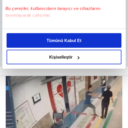
Bu çerezler, kullanıcıların tarayıcı ve cihazlarını
tanımlayarak çalışırlar.
Bu çerezlere izin vermeniz halinde sizlere özel
kişiselleştirilmiş reklamlar sunabilir, sayfalarımızda sizlere
Tümünü Kabul Et
daha iyi reklam deneyimi yaşatabiliriz. Bunu yaparken
amacımızın size daha iyi bir reklam deneyimi sunmak
olduğunu ve sizlere en iyi içerikleri sunabilmek adına
Kişiselleştir
elimizden gelen çabayı gösterdiğimizi ve bu noktada,
reklamların maliyetlerimizi karşılamak noktasında tek gelir
kalemimiz olduğunu sizlere hatırlatmak isteriz.
Her halükârda, kullanıcılar, bu çerezlere izin vermedikleri
takdirde, kullanıcılara hedefli reklamlar
gösterilmeyecektir."
Sizlere daha iyi bir hizmet sunabilmek için İnternet
Sitemizde kendimize ve üçüncü kişilere ait çerezler