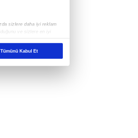
ızda sizlere daha iyi reklam
duğunu ve sizlere en iyi
liyetlerimizi karşılamak
Tümünü Kabul Et
ar gösterilmeyecektir."
çerezler kullanılmaktadır. Bu
u hizmetlerinin sunulması
i ve sizlere yönelik
nılacaktır.
kin detaylı bilgi için Ayarlar
ak ve sitemizde ilgili