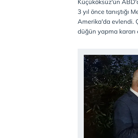
Küçüköksüz'ün ABD'd
3 yıl önce tanıştığı M
Amerika'da evlendi. 
düğün yapma kararı a