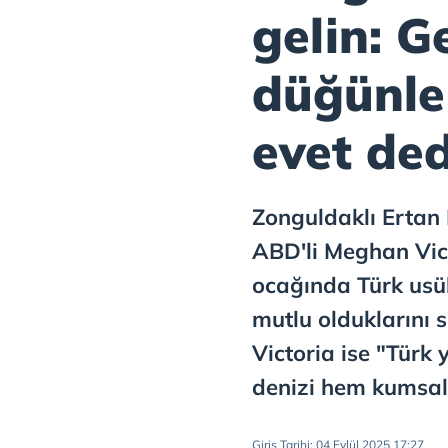
gelin: G
düğünle
evet ded
Zonguldaklı Ertan 
ABD'li Meghan Vict
ocağında Türk us
mutlu olduklarını 
Victoria ise "Türk
denizi hem kumsal
Giriş Tarihi: 04 Eylül 2025 17:27