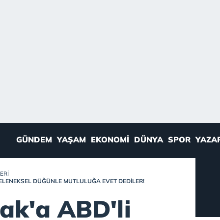
GÜNDEM
YAŞAM
EKONOMI
DÜNYA
SPOR
YAZA
ERI
GELENEKSEL DÜĞÜNLE MUTLULUĞA EVET DEDILER!
ak'a ABD'li