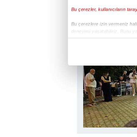
Bu çerezler, kullanıcıların tara
Bu çerezlere izin vermeniz halin
deneyimi yaşatabiliriz. Bunu y
içerikleri sunabilmek adına el
noktasında tek gelir kalemimiz 
Her halükârda, kullanıcılar, bu 
Sizlere daha iyi bir hizmet sun
çerezler vasıtasıyla çeşitli kiş
amacıyla kullanılmaktadır. Diğer
reklam/pazarlama faaliyetlerinin
Çerezlere ilişkin tercihlerinizi 
butonuna tıklayabilir,
Çerez Bi
6698 sayılı Kişisel Verilerin 