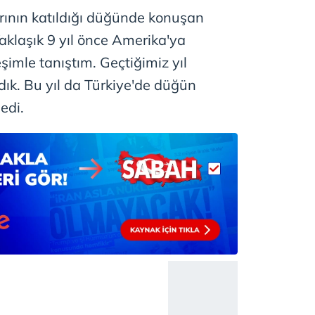
 çerezlerle ilgili bilgi almak için lütfen
tıklayınız
.
larının katıldığı düğünde konuşan
aklaşık 9 yıl önce Amerika'ya
eşimle tanıştım. Geçtiğimiz yıl
ık. Bu yıl da Türkiye'de düğün
edi.