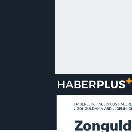
HABERLER
HABERPLUS HABERL
ZONGULDAK'A ABD'LI GELIN: 
Zonguld