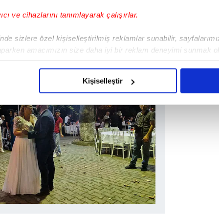
yıcı ve cihazlarını tanımlayarak çalışırlar.
de sizlere özel kişiselleştirilmiş reklamlar sunabilir, sayfalarım
aparken amacımızın size daha iyi bir reklam deneyimi sunmak ol
imizden gelen çabayı gösterdiğimizi ve bu noktada, reklamların ma
olduğunu sizlere hatırlatmak isteriz.
Kişiselleştir
çerezlere izin vermedikleri takdirde, kullanıcılara hedefli reklaml
abilmek için İnternet Sitemizde kendimize ve üçüncü kişilere ait 
isel verileriniz işlenmekte olup gerekli olan çerezler bilgi toplum
 çerezler, sitemizin daha işlevsel kılınması ve kişiselleştirilmes
 yapılması, amaçlarıyla sınırlı olarak açık rızanız dahilinde kulla
aşağıda yer alan panel vasıtasıyla belirleyebilirsiniz. Çerezlere iliş
lgilendirme Metnimizi
ziyaret edebilirsiniz.
Korunması Kanunu uyarınca hazırlanmış Aydınlatma Metnimizi okum