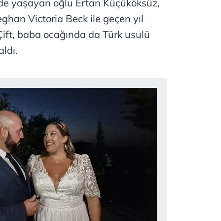
e yaşayan oğlu Ertan Küçüköksüz,
eghan Victoria Beck ile geçen yıl
Çift, baba ocağında da Türk usulü
ldı.