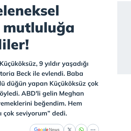
eleneksel
 mutluluğa
iler!
Küçüköksüz, 9 yıldır yaşadığı
oria Beck ile evlendi. Baba
ülü düğün yapan Küçüköksüz çok
söyledi. ABD'li gelin Meghan
 yemeklerini beğendim. Hem
ı çok seviyorum” dedi.