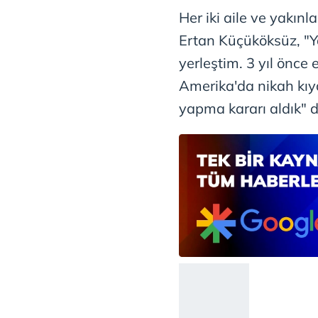
mevzuata uygun olarak kullanılan
Her iki aile ve yakın
Ertan Küçüköksüz, "Y
yerleştim. 3 yıl önce 
Amerika'da nikah kıyd
yapma kararı aldık" d