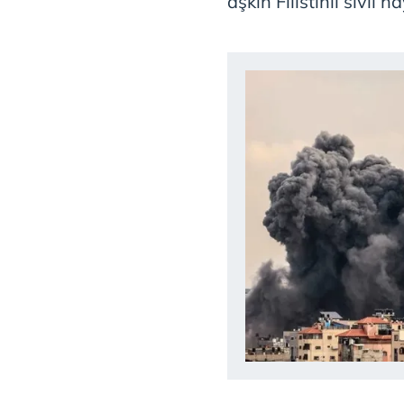
aşkın Filistinli sivil h