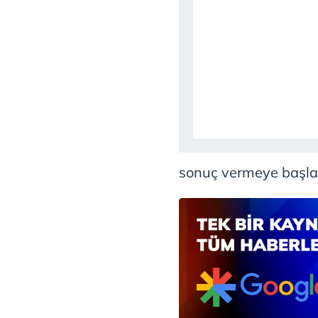
mevzuata uygun olarak kullanılan
sonuç vermeye başla