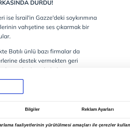
ARKASINDA DURDU!
ri ise İsrail'in Gazze'deki soykırımına
çlerinin vahşetine ses çıkarmak bir
lar.
likte Batılı ünlü bazı firmalar da
kerlerine destek vermekten geri
n başında da ünlü kahve zinciri
Bilgiler
Reklam Ayarları
rlama faaliyetlerinin yürütülmesi amaçları ile çerezler kullan