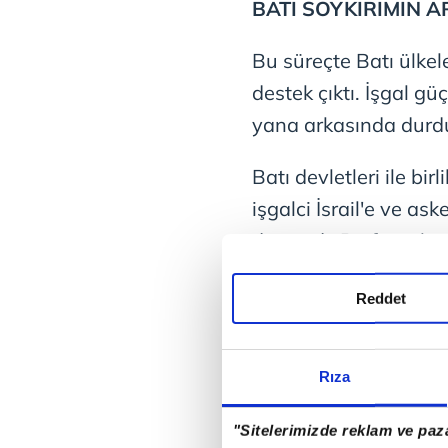
BATI SOYKIRIMIN 
Bu süreçte Batı ülkele
destek çıktı. İşgal gü
yana arkasında durdu
Batı devletleri ile bir
işgalci İsrail'e ve as
durmadı. Bu firmaları
şirketi Starbucks var.
Reddet
Rıza
"Sitelerimizde reklam ve paza