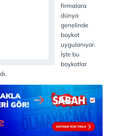
 çerezlerle ilgili bilgi almak için lütfen
tıklayınız
.
firmalara
dünya
genelinde
boykot
uygulanıyor.
İşte bu
boykotlar
dı.