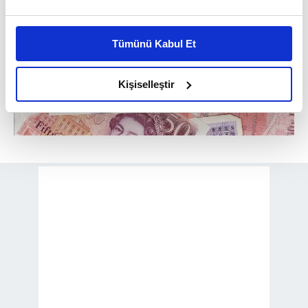
Bu çerezlere izin vermeniz halinde sizlere özel
kişiselleştirilmiş reklamlar sunabilir, sayfalarımızda sizlere
Tümünü Kabul Et
daha iyi reklam deneyimi yaşatabiliriz. Bunu yaparken
amacımızın size daha iyi bir reklam deneyimi sunmak
olduğunu ve sizlere en iyi içerikleri sunabilmek adına
Kişiselleştir
elimizden gelen çabayı gösterdiğimizi ve bu noktada,
reklamların maliyetlerimizi karşılamak noktasında tek gelir
kalemimiz olduğunu sizlere hatırlatmak isteriz.
Her halükârda, kullanıcılar, bu çerezlere izin vermedikleri
takdirde, kullanıcılara hedefli reklamlar
gösterilmeyecektir."
Sizlere daha iyi bir hizmet sunabilmek için İnternet
Sitemizde kendimize ve üçüncü kişilere ait çerezler
kullanılmaktadır. Bu çerezler vasıtasıyla çeşitli kişisel
verileriniz işlenmekte olup gerekli olan çerezler bilgi
toplumu hizmetlerinin sunulması amacıyla