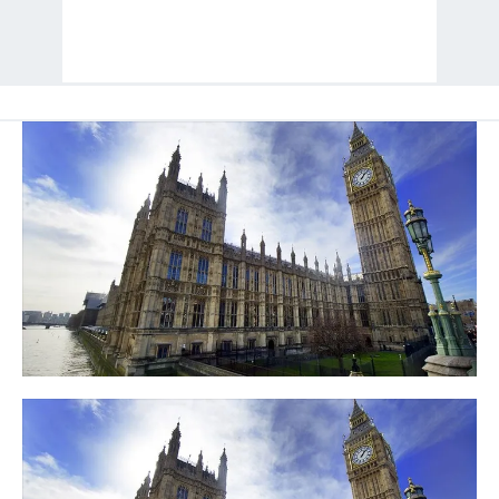
kullanılmaktadır. Diğer çerezler, sitemizin daha işlevsel
kılınması ve kişiselleştirilmesi ve sizlere yönelik
reklam/pazarlama faaliyetlerinin yapılması, amaçlarıyla
sınırlı olarak açık rızanız dahilinde kullanılacaktır.
Çerezlere ilişkin tercihlerinizi aşağıda yer alan panel
vasıtasıyla belirleyebilirsiniz. Çerezlere ilişkin detaylı bilgi
için Ayarlar butonuna tıklayabilir,
Çerez Bilgilendirme
Metnimizi
ziyaret edebilirsiniz.
6698 sayılı Kişisel Verilerin Korunması Kanunu uyarınca
hazırlanmış Aydınlatma Metnimizi okumak ve sitemizde
ilgili mevzuata uygun olarak kullanılan çerezlerle ilgili bilgi
almak için lütfen
tıklayınız
.