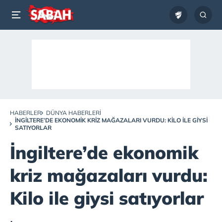
HABERLER
DÜNYA HABERLERI
İNGILTERE’DE EKONOMIK KRIZ MAĞAZALARI VURDU: KILO ILE GIYSI
SATIYORLAR
İngiltere’de ekonomik
kriz mağazaları vurdu:
Kilo ile giysi satıyorlar