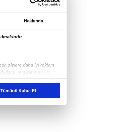
Hakkında
ılmaktadır.
ızda sizlere daha iyi reklam
duğunu ve sizlere en iyi
liyetlerimizi karşılamak
Tümünü Kabul Et
ar gösterilmeyecektir."
çerezler kullanılmaktadır. Bu
u hizmetlerinin sunulması
i ve sizlere yönelik