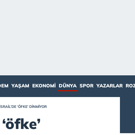
DEM
YAŞAM
EKONOMI
DÜNYA
SPOR
YAZARLAR
RO
İSRAIL’DE ‘ÖFKE’ DINMIYOR
 ‘öfke’