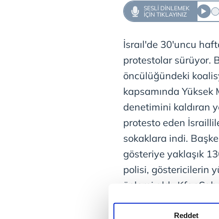
SESLI DINLEMEK
IÇIN TIKLAYINIZ
İsraıl'de 30'uncu haf
protestolar sürüyor.
öncülüğündeki koali
kapsamında Yüksek 
denetimini kaldıran y
protesto eden İsrailli
sokaklara indi. Başk
gösteriye yaklaşık 130
polisi, göstericilerin
önlemi aldı. Kfar Sab
göstericilerin üzerine
yaralandı, sürücü ise 
Reddet