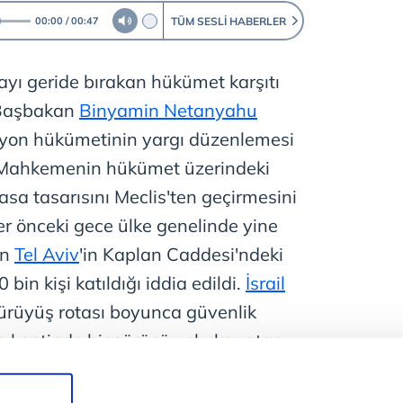
TÜM SESLI HABERLER
00:00
00:47
tayı geride bırakan hükümet karşıtı
 Başbakan
Binyamin Netanyahu
syon hükümetinin yargı düzenlemesi
Mahkemenin hükümet üzerindeki
asa tasarısını Meclis'ten geçirmesini
ler önceki gece ülke genelinde yine
en
Tel Aviv
'in Kaplan Caddesi'ndeki
 bin kişi katıldığı iddia edildi.
İsrail
 yürüyüş rotası boyunca güvenlik
a kentinde bir sürücü yolu kapatan
 aracını sürdü. Olayda 1 kişi
gözaltına alındı.