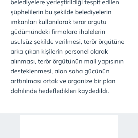
belediyelere yerleştirildiği tespit edilen
kullanılmaktadır. Bu çerezler vasıtasıyla çeşitli kişisel
verileriniz işlenmekte olup gerekli olan çerezler bilgi
şüphelilerin bu şekilde belediyelerin
toplumu hizmetlerinin sunulması amacıyla
imkanları kullanılarak terör örgütü
kullanılmaktadır. Diğer çerezler, sitemizin daha işlevsel
güdümündeki firmalara ihalelerin
kılınması ve kişiselleştirilmesi ve sizlere yönelik
reklam/pazarlama faaliyetlerinin yapılması, amaçlarıyla
usulsüz şekilde verilmesi, terör örgütüne
sınırlı olarak açık rızanız dahilinde kullanılacaktır.
arka çıkan kişilerin personel olarak
alınması, terör örgütünün mali yapısının
Çerezlere ilişkin tercihlerinizi aşağıda yer alan panel
vasıtasıyla belirleyebilirsiniz. Çerezlere ilişkin detaylı bilgi
desteklenmesi, alan saha gücünün
için Ayarlar butonuna tıklayabilir,
Çerez Bilgilendirme
arttırılması ortak ve organize bir plan
Metnimizi
ziyaret edebilirsiniz.
dahilinde hedefledikleri kaydedildi.
6698 sayılı Kişisel Verilerin Korunması Kanunu uyarınca
hazırlanmış Aydınlatma Metnimizi okumak ve sitemizde
ilgili mevzuata uygun olarak kullanılan çerezlerle ilgili bilgi
almak için lütfen
tıklayınız
.