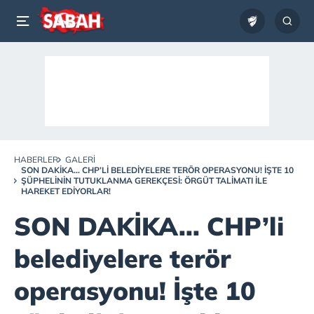
HABERLER
GALERI
SON DAKİKA... CHP’LI BELEDIYELERE TERÖR OPERASYONU! İŞTE 10
ŞÜPHELININ TUTUKLANMA GEREKÇESI: ÖRGÜT TALIMATI ILE
HAREKET EDIYORLAR!
SON DAKİKA... CHP’li
belediyelere terör
operasyonu! İşte 10