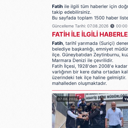
Fatih
ile ilgili tüm haberler için do
takip edebilirsiniz.
Bu sayfada toplam 1500 haber liste
Güncelleme Tarihi: 07.08.2026
00:00
FATİH İLE İLGİLİ HABERL
Fatih
,
tarihî yarımada
(Suriçi) den
belediye başkanlığı, emniyet müdürl
ilçe. Güneybatıdan
Zeytinburnu
, k
Marmara Denizi
ile çevrilidir.
Fatih İlçesi, 1928'den 2008'e kadar
varlığının bir kere daha ortadan kal
üzerindeki tek ilçe haline gelmiştir
mahalleden oluşmaktadır.
07.08.2026
Y