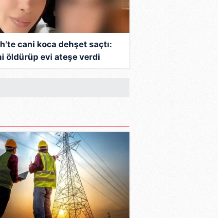
ih'te cani koca dehşet saçtı:
ni öldürüp evi ateşe verdi