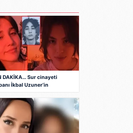
 DAKİKA… Sur cinayeti
banı İkbal Uzuner’in
arında uygunsuz
eketlerde bulunmuştu: 3
nmazın cezası belli oldu