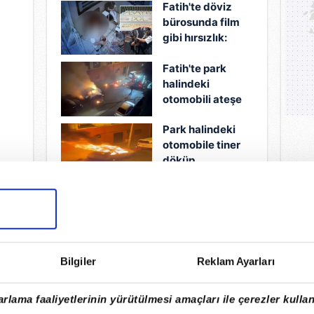
Fatih'te döviz
bürosunda film
gibi hırsızlık:
Elektrik
Fatih'te park
kesintisini
halindeki
…
fırsat bilip 300
otomobili ateşe
tam altını çalan
verdi!
zanlı
Park halindeki
Şüphelinin 42
yakalandı!
otomobile tiner
suç kaydı çıktı
döküp
yakmıştı:
dı
Yakalanan
şüphelinin 42
23.07.2026
23.
suç kaydı
olduğu ortaya
çıktı!
Bilgiler
Reklam Ayarları
rlama faaliyetlerinin yürütülmesi amaçları ile çerezler kullan