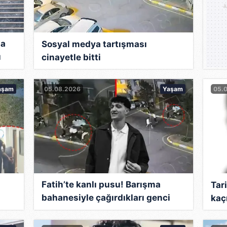
da
Sosyal medya tartışması
ı
cinayetle bitti
 8
aşam
05.08.2026
Yaşam
05.
Fatih’te kanlı pusu! Barışma
Tari
bahanesiyle çağırdıkları genci
kaç
bıçaklayarak katlettiler: Korkunç
cinayetin görüntüleri ortaya çıktı!