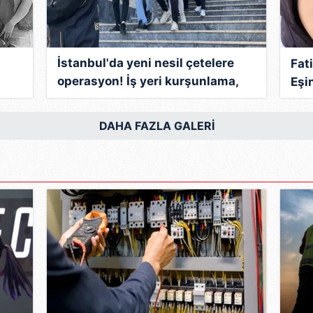
İstanbul'da yeni nesil çetelere
Fat
operasyon! İş yeri kurşunlama,
Eşi
n
haraç isteme: Gözaltılar var
nim
DAHA FAZLA GALERİ