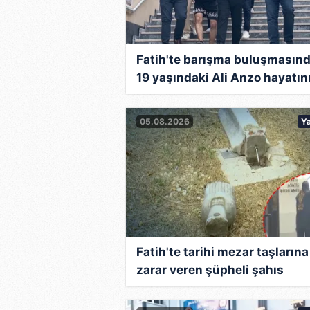
Fatih'te barışma buluşmasın
19 yaşındaki Ali Anzo hayatın
kaybetmişti: Gözaltına alınan
şüpheli adliyeye sevk edildi
05.08.2026
Y
Fatih'te tarihi mezar taşlarına
zarar veren şüpheli şahıs
gözaltına alındı!