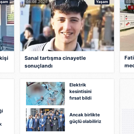
aşam
04.08.2026
Yaşam
03.
Fat
kişi
Sanal tartışma cinayetle
med
sonuçlandı
çağı
bıç
Elektrik
kesintisini
fırsat bildi
çalıştığı
ği
kuyumcuyu
Ancak birlikte
soydu
güçlü olabiliriz
k