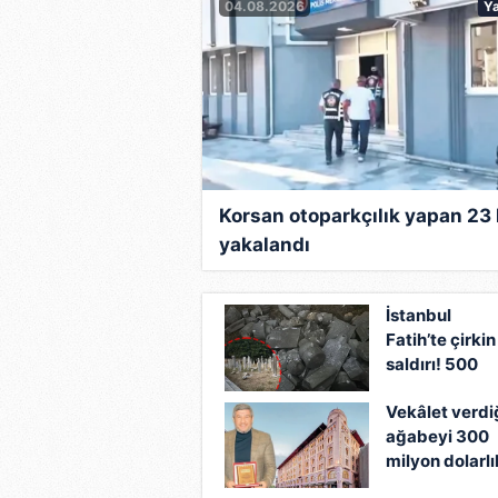
04.08.2026
Y
Korsan otoparkçılık yapan 23 
yakalandı
İstanbul
Fatih’te çirkin
saldırı! 500
yıllık hazireyi
Vekâlet verdi
tahrip etti:
ağabeyi 300
Şehir
milyon dolarlı
magandası 7
servetine
mezar taşını