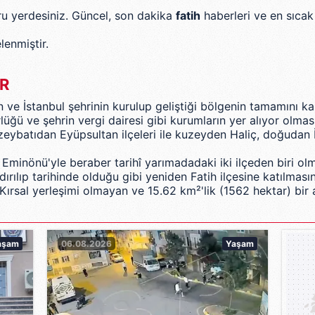
ğru yerdesiniz. Güncel, son dakika
fatih
haberleri ve en sıcak
lenmiştir.
ER
en ve
İstanbul
şehrinin kurulup geliştiği bölgenin tamamını ka
üğü ve şehrin vergi dairesi gibi kurumların yer alıyor olmas
uzeybatıdan
Eyüpsultan
ilçeleri ile kuzeyden
Haliç
, doğudan
 Eminönü'yle beraber tarihî yarımadadaki iki ilçeden biri ol
dırılıp tarihinde olduğu gibi yeniden Fatih ilçesine katılmas
. Kırsal yerleşimi olmayan ve 15.62 km²'lik (1562 hektar) bir 
aşam
06.08.2026
Yaşam