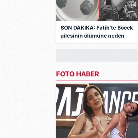
SON DAKİKA: Fatih'te Böcek
ailesinin ölümüne neden
olmuştu! O ilaçlama firmasını
sahibinden şok savunma: Be
ilaçlarım öldürmez
FOTO HABER