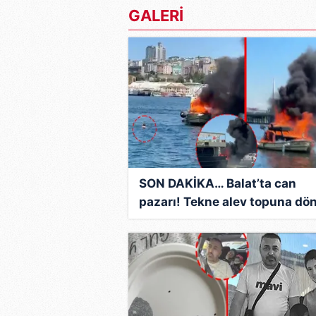
mevzuata uygun olarak kullanılan
GALERİ
SON DAKİKA… Balat’ta can
pazarı! Tekne alev topuna dö
Baba ve oğlu saniyelerle
kurtuldu!