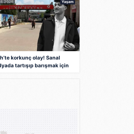
08.2026
Yaşam
ih’te korkunç olay! Sanal
yada tartışıp barışmak için
rdılar: 19 yaşındaki Ali
aklanarak vahşice katledildi!