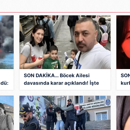
 çerezlerle ilgili bilgi almak için lütfen
tıklayınız
.
SON DAKİKA… Böcek Ailesi
SON
ndü:
davasında karar açıklandı! İşte
kur
otel sahibi ve firması sahibine
mez
verilen cezalar...
har
uta