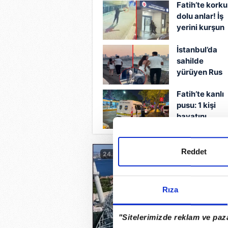
Fatih’te korku
çöktü
tekmeleyip…
dolu anlar! İş
yerini kurşun
yağmuruna
İstanbul’da
tuttu: Yüzünü
sahilde
kamufle edip
yürüyen Rus
turiste
Fatih’te kanlı
sarkıntılık
pusu: 1 kişi
yapmıştı!
hayatını
Şüpheli kişi
kaybetti!
gözaltına alın
Reddet
24.07.2026
Rıza
"Sitelerimizde reklam ve paza