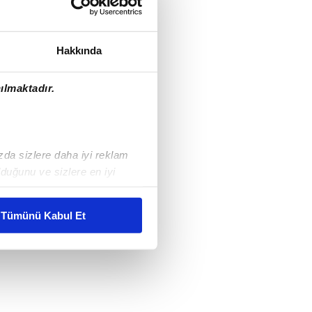
Hakkında
ılmaktadır.
ızda sizlere daha iyi reklam
duğunu ve sizlere en iyi
liyetlerimizi karşılamak
Tümünü Kabul Et
ar gösterilmeyecektir."
çerezler kullanılmaktadır. Bu
u hizmetlerinin sunulması
i ve sizlere yönelik