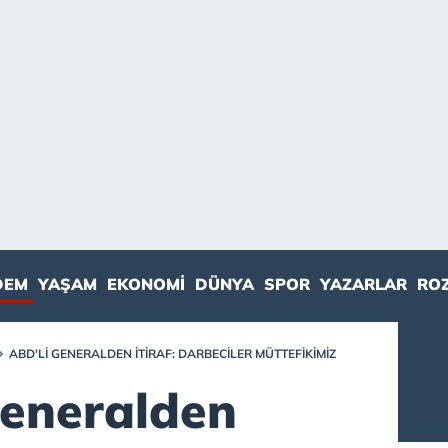
DEM
YAŞAM
EKONOMI
DÜNYA
SPOR
YAZARLAR
RO
ABD'LI GENERALDEN ITIRAF: DARBECILER MÜTTEFIKIMIZ
generalden