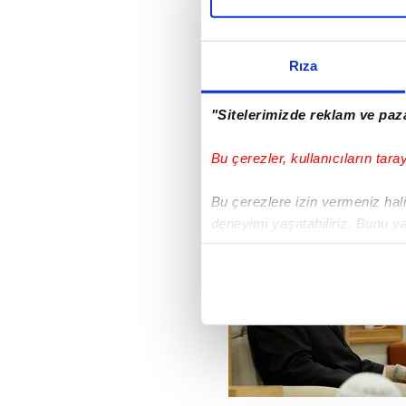
Rıza
"Sitelerimizde reklam ve paza
Bu çerezler, kullanıcıların tara
FETÖ'NÜN CLİNTON
Bu çerezlere izin vermeniz halin
deneyimi yaşatabiliriz. Bunu y
içerikleri sunabilmek adına el
noktasında tek gelir kalemimiz 
Her halükârda, kullanıcılar, bu 
Sizlere daha iyi bir hizmet sun
çerezler vasıtasıyla çeşitli kiş
amacıyla kullanılmaktadır. Diğer