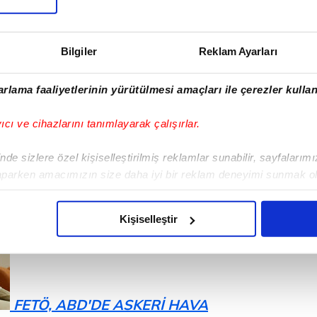
Bilgiler
Reklam Ayarları
rlama faaliyetlerinin yürütülmesi amaçları ile çerezler kullan
yıcı ve cihazlarını tanımlayarak çalışırlar.
'A DESTEĞİ ABD BASININDA
de sizlere özel kişiselleştirilmiş reklamlar sunabilir, sayfalarım
aparken amacımızın size daha iyi bir reklam deneyimi sunmak ol
imizden gelen çabayı gösterdiğimizi ve bu noktada, reklamların ma
olduğunu sizlere hatırlatmak isteriz.
Kişiselleştir
çerezlere izin vermedikleri takdirde, kullanıcılara hedefli reklaml
abilmek için İnternet Sitemizde kendimize ve üçüncü kişilere ait 
isel verileriniz işlenmekte olup gerekli olan çerezler bilgi toplum
FETÖ, ABD'DE ASKERİ HAVA
 çerezler, sitemizin daha işlevsel kılınması ve kişiselleştirilmes