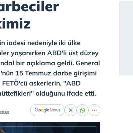
Darbeciler
kimiz
in iadesi nedeniyle iki ülke
nler yaşanırken ABD'li üst düzey
ndal bir açıklama geldi. General
Ö'nün 15 Temmuz darbe girişimi
 FETÖ'cü askerlerin, "ABD
ttefikleri" olduğunu ifade etti.
09:59