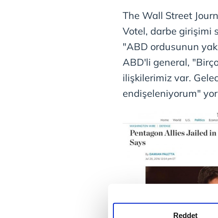
The Wall Street Jour
Votel, darbe girişimi 
"ABD ordusunun yakın
ABD'li general, "Birçok
ilişkilerimiz var. Gele
endişeleniyorum" yo
Reddet