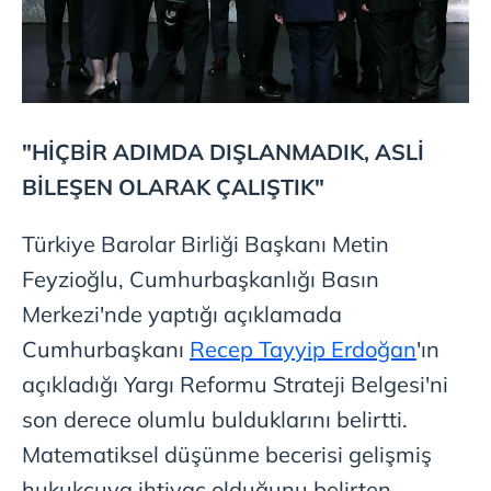
"HİÇBİR ADIMDA DIŞLANMADIK, ASLİ
BİLEŞEN OLARAK ÇALIŞTIK"
Türkiye Barolar Birliği Başkanı Metin
Feyzioğlu, Cumhurbaşkanlığı Basın
Merkezi'nde yaptığı açıklamada
Cumhurbaşkanı
Recep Tayyip Erdoğan
'ın
açıkladığı Yargı Reformu Strateji Belgesi'ni
son derece olumlu bulduklarını belirtti.
Matematiksel düşünme becerisi gelişmiş
hukukçuya ihtiyaç olduğunu belirten