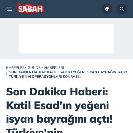
HABERLER
GÜNDEM HABERLERI
SON DAKIKA HABERI: KATIL ESAD'IN YEĞENI ISYAN BAYRAĞINI AÇTI!
TÜRKIYE'NIN OPERASYONLARI SONRASI...
Son Dakika Haberi:
Katil Esad'ın yeğeni
isyan bayrağını açtı!
Türkiye'nin