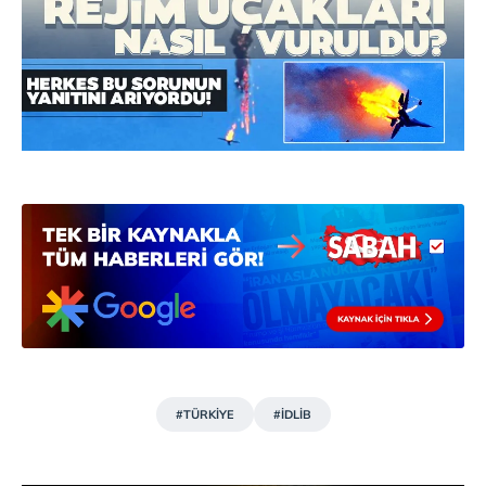
Metnimizi
ziyaret edebilirsiniz.
6698 sayılı Kişisel Verilerin Korunması Kanunu uyarınca
hazırlanmış Aydınlatma Metnimizi okumak ve sitemizde
ilgili mevzuata uygun olarak kullanılan çerezlerle ilgili bilgi
almak için lütfen
tıklayınız
.
#TÜRKİYE
#İDLİB