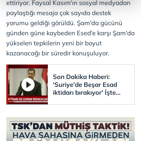
ettiriyor. Faysal Kasım'ın sosyal medyadan
paylaştığı mesaja çok sayıda destek
Her halükârda, kullanıcılar, bu çerezlere izin vermedikleri
yorumu geldiği görüldü. Şam'da gücünü
takdirde, kullanıcılara hedefli reklamlar
gösterilmeyecektir."
günden güne kaybeden Esed'e karşı Şam'da
yükselen tepkilerin yeni bir boyut
Sizlere daha iyi bir hizmet sunabilmek için İnternet
kazanacağı bir süredir konuşuluyor.
Sitemizde kendimize ve üçüncü kişilere ait çerezler
kullanılmaktadır. Bu çerezler vasıtasıyla çeşitli kişisel
verileriniz işlenmekte olup gerekli olan çerezler bilgi
toplumu hizmetlerinin sunulması amacıyla
Son Dakika Haberi:
kullanılmaktadır. Diğer çerezler, sitemizin daha işlevsel
'Suriye'de Beşar Esad
kılınması ve kişiselleştirilmesi ve sizlere yönelik
iktidarı bırakıyor' İşte
reklam/pazarlama faaliyetlerinin yapılması, amaçlarıyla
sığınacağı iddia edilen o
sınırlı olarak açık rızanız dahilinde kullanılacaktır.
ülke...| Video
Çerezlere ilişkin tercihlerinizi aşağıda yer alan panel
vasıtasıyla belirleyebilirsiniz. Çerezlere ilişkin detaylı bilgi
için Ayarlar butonuna tıklayabilir,
Çerez Bilgilendirme