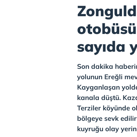
Zonguld
otobüsü 
sayıda y
Son dakika haberi
yolunun Ereğli mev
Kayganlaşan yolda
kanala düştü. Kaza
Terziler köyünde o
bölgeye sevk edili
kuyruğu olay yerin