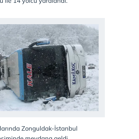
 ile 14 yolcu yaralandı.
alarında Zonguldak-İstanbul
esiminde meydana geldi.