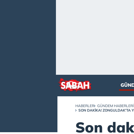
GÜN
HABERLER
GÜNDEM HABERLERI
SON DAKIKA! ZONGULDAK'TA YO
Son dak