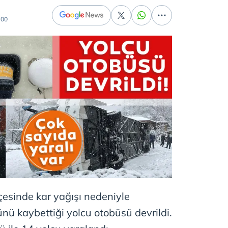
:00
lçesinde kar yağışı nedeniyle
nü kaybettiği yolcu otobüsü devrildi.