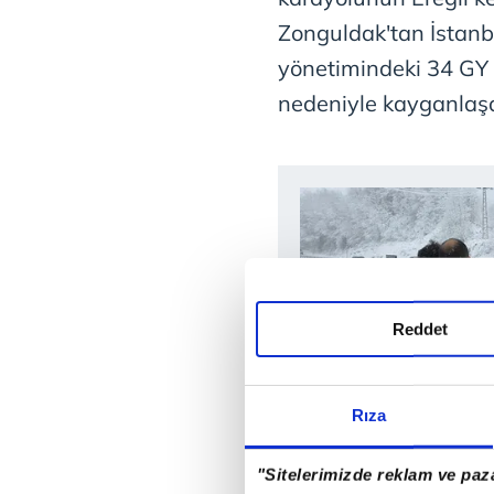
Zonguldak'tan İstan
yönetimindeki 34 GY 2
nedeniyle kayganlaşan
Reddet
Rıza
"Sitelerimizde reklam ve paza