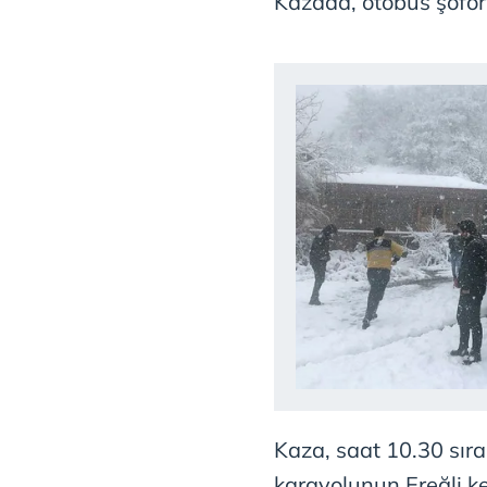
Kazada, otobüs şoförü
Kaza, saat 10.30 sır
karayolunun Ereğli k