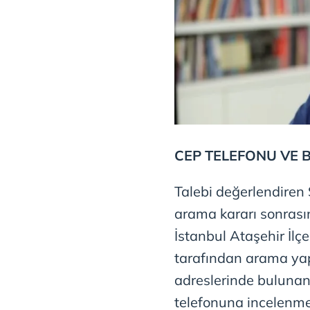
mevzuata uygun olarak kullanılan
CEP TELEFONU VE 
Talebi değerlendiren
arama kararı sonrasın
İstanbul Ataşehir İlç
tarafından arama yapı
adreslerinde bulunan 
telefonuna incelenme