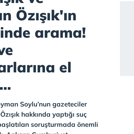
n Özışık'ın
rinde arama!
ve
arlarına el
..
leyman Soylu’nun gazeteciler
Özışık hakkında yaptığı suç
başlatılan soruşturmada önemli