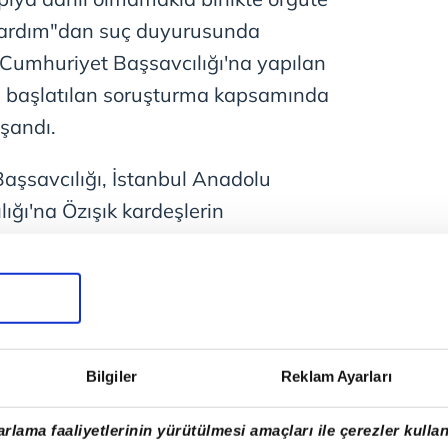
 yardım"dan suç duyurusunda
Cumhuriyet Başsavcılığı'na yapılan
ı başlatılan soruşturma kapsamında
şandı.
şsavcılığı, İstanbul Anadolu
ğı'na Özışık kardeşlerin
pılması için talimat yazısı yazdı.
Bilgiler
Reklam Ayarları
rlama faaliyetlerinin yürütülmesi amaçları ile çerezler kullan