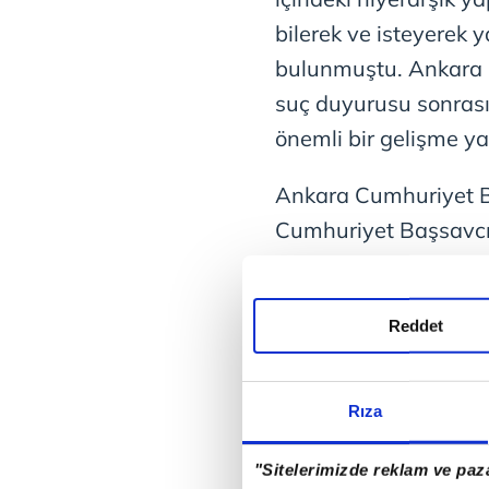
bilerek ve isteyerek
bulunmuştu. Ankara 
suç duyurusu sonras
önemli bir gelişme ya
Ankara Cumhuriyet Ba
Cumhuriyet Başsavcılı
adreslerinde arama ya
Reddet
Rıza
"Sitelerimizde reklam ve paza