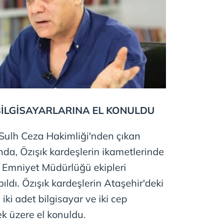
 çerezlerle ilgili bilgi almak için lütfen
tıklayınız
.
BİLGİSAYARLARINA EL KONULDU
 Sulh Ceza Hakimliği'nden çıkan
da, Özışık kardeşlerin ikametlerinde
e Emniyet Müdürlüğü ekipleri
ldı. Özışık kardeşlerin Ataşehir'deki
iki adet bilgisayar ve iki cep
k üzere el konuldu.