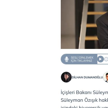
SESLI DINLEMEK
IÇIN TIKLAYINIZ
DILHAN DUMANOĞLU
İçişleri Bakanı Süley
Süleyman Özışık hakkı
içindeki hiyerarşik y