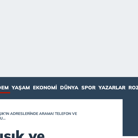
DEM
YAŞAM
EKONOMI
DÜNYA
SPOR
YAZARLAR
RO
ŞIK'IN ADRESLERINDE ARAMA! TELEFON VE
...
şık ve