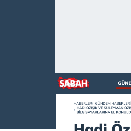
GÜN
HABERLER
GÜNDEM HABERLERI
HADI ÖZIŞIK VE SÜLEYMAN ÖZI
BILGISAYARLARINA EL KONULDU
Hadi Özı