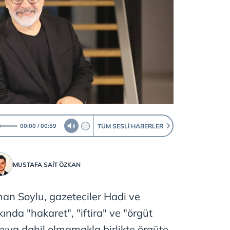
TÜM SESLI HABERLER
00:00
00:59
MUSTAFA SAIT ÖZKAN
man Soylu, gazeteciler Hadi ve
nda "hakaret", "iftira" ve "örgüt
apıya dahil olmamakla birlikte örgüte