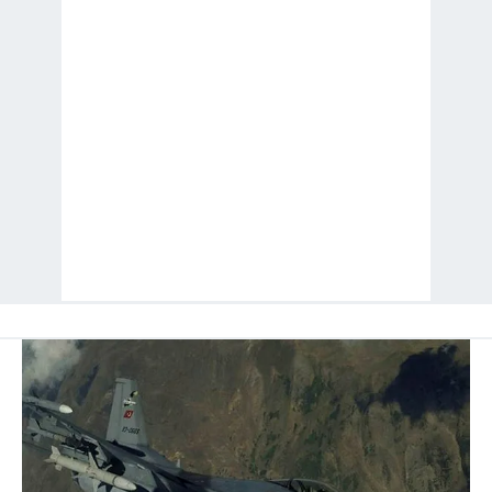
sınırlı olarak açık rızanız dahilinde kullanılacaktır.
Çerezlere ilişkin tercihlerinizi aşağıda yer alan panel
vasıtasıyla belirleyebilirsiniz. Çerezlere ilişkin detaylı bilgi
için Ayarlar butonuna tıklayabilir,
Çerez Bilgilendirme
Metnimizi
ziyaret edebilirsiniz.
6698 sayılı Kişisel Verilerin Korunması Kanunu uyarınca
hazırlanmış Aydınlatma Metnimizi okumak ve sitemizde
ilgili mevzuata uygun olarak kullanılan çerezlerle ilgili bilgi
almak için lütfen
tıklayınız
.