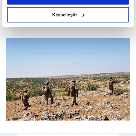
amacımızın size daha iyi bir reklam deneyimi sunmak
olduğunu ve sizlere en iyi içerikleri sunabilmek adına
Kişiselleştir
elimizden gelen çabayı gösterdiğimizi ve bu noktada,
reklamların maliyetlerimizi karşılamak noktasında tek gelir
kalemimiz olduğunu sizlere hatırlatmak isteriz.
Her halükârda, kullanıcılar, bu çerezlere izin vermedikleri
takdirde, kullanıcılara hedefli reklamlar
gösterilmeyecektir."
Sizlere daha iyi bir hizmet sunabilmek için İnternet
Sitemizde kendimize ve üçüncü kişilere ait çerezler
kullanılmaktadır. Bu çerezler vasıtasıyla çeşitli kişisel
verileriniz işlenmekte olup gerekli olan çerezler bilgi
toplumu hizmetlerinin sunulması amacıyla
kullanılmaktadır. Diğer çerezler, sitemizin daha işlevsel
kılınması ve kişiselleştirilmesi ve sizlere yönelik
reklam/pazarlama faaliyetlerinin yapılması, amaçlarıyla