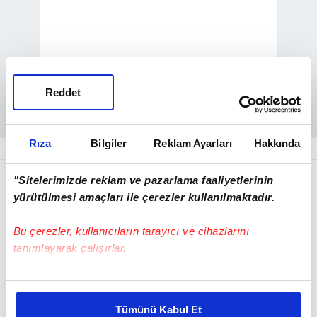
Reddet
Rıza
Bilgiler
Reklam Ayarları
Hakkında
"Sitelerimizde reklam ve pazarlama faaliyetlerinin
yürütülmesi amaçları ile çerezler kullanılmaktadır.
Bu çerezler, kullanıcıların tarayıcı ve cihazlarını
tanımlayarak çalışırlar.
Bu çerezlere izin vermeniz halinde sizlere özel
kişiselleştirilmiş reklamlar sunabilir, sayfalarımızda sizlere
Tümünü Kabul Et
daha iyi reklam deneyimi yaşatabiliriz. Bunu yaparken