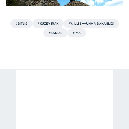
#BİTLİS
#KUZEY IRAK
#MİLLİ SAVUNMA BAKANLIĞI
#KANDİL
#PKK