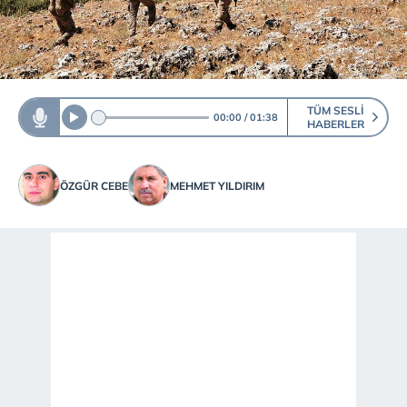
TÜM SESLI
00:00
01:38
HABERLER
ÖZGÜR CEBE
MEHMET YILDIRIM