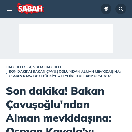
HABERLER
GÜNDEM HABERLERI
SON DAKIKA! BAKAN ÇAVUŞOĞLU'NDAN ALMAN MEVKIDAŞINA:
OSMAN KAVALA'YI TÜRKIYE ALEYHINE KULLANIYORSUNUZ
Son dakika! Bakan
Çavuşoğlu'ndan
Alman mevkidaşına:
Osman Kavala'yı