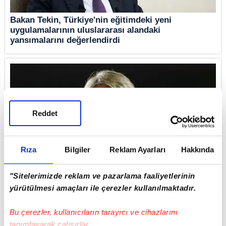
Bakan Tekin, Türkiye'nin eğitimdeki yeni
uygulamalarının uluslararası alandaki
yansımalarını değerlendirdi
Reddet
Rıza
Bilgiler
Reklam Ayarları
Hakkında
"Sitelerimizde reklam ve pazarlama faaliyetlerinin
İtalya'da Roberto Mancini dönemi yeniden başlıyor!
yürütülmesi amaçları ile çerezler kullanılmaktadır.
Bu çerezler, kullanıcıların tarayıcı ve cihazlarını
tanımlayarak çalışırlar.