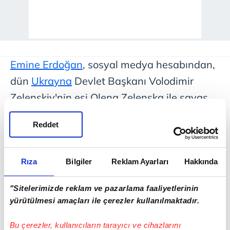
Emine Erdoğan
, sosyal medya hesabından,
dün
Ukrayna
Devlet Başkanı Volodimir
Zelenskiy'nin eşi Olena Zelenska ile savaş
mağduru Ukraynalı çocukların kaldığı
Reddet
Eryaman Çocuk Evleri Sitesi'ni ve
Cumhurbaşkanlığı Millet Kütüphanesi'ni
ziyaret ettikleri görüntüleri paylaştı.
Rıza
Bilgiler
Reklam Ayarları
Hakkında
"Sitelerimizde reklam ve pazarlama faaliyetlerinin
Emine Erdoğan'dan Türkiye-
yürütülmesi amaçları ile çerezler kullanılmaktadır.
Ukrayna ilişkilerine dair
paylaşım: "Gelecek nesillere
Bu çerezler, kullanıcıların tarayıcı ve cihazlarını
ilham olmasını diliyorum" |