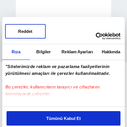
Reddet
Rıza
Bilgiler
Reklam Ayarları
Hakkında
"Sitelerimizde reklam ve pazarlama faaliyetlerinin
yürütülmesi amaçları ile çerezler kullanılmaktadır.
Bu çerezler, kullanıcıların tarayıcı ve cihazlarını
tanımlayarak çalışırlar.
Bu çerezlere izin vermeniz halinde sizlere özel
kişiselleştirilmiş reklamlar sunabilir, sayfalarımızda sizlere
Tümünü Kabul Et
daha iyi reklam deneyimi yaşatabiliriz. Bunu yaparken