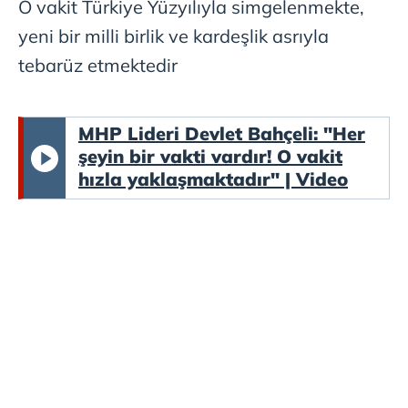
O vakit Türkiye Yüzyılıyla simgelenmekte,
Çerezlere ilişkin tercihlerinizi aşağıda yer alan panel
yeni bir milli birlik ve kardeşlik asrıyla
vasıtasıyla belirleyebilirsiniz. Çerezlere ilişkin detaylı bilgi
tebarüz etmektedir
için Ayarlar butonuna tıklayabilir,
Çerez Bilgilendirme
Metnimizi
ziyaret edebilirsiniz.
MHP Lideri Devlet Bahçeli: "Her
6698 sayılı Kişisel Verilerin Korunması Kanunu uyarınca
şeyin bir vakti vardır! O vakit
hazırlanmış Aydınlatma Metnimizi okumak ve sitemizde
hızla yaklaşmaktadır" | Video
ilgili mevzuata uygun olarak kullanılan çerezlerle ilgili bilgi
almak için lütfen
tıklayınız
.