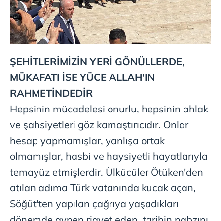
ŞEHİTLERİMİZİN YERİ GÖNÜLLERDE,
MÜKAFATI İSE YÜCE ALLAH'IN
RAHMETİNDEDİR
Hepsinin mücadelesi onurlu, hepsinin ahlak
ve şahsiyetleri göz kamaştırıcıdır. Onlar
hesap yapmamışlar, yanlışa ortak
olmamışlar, hasbi ve haysiyetli hayatlarıyla
temayüz etmişlerdir. Ülkücüler Ötüken'den
atılan adıma Türk vatanında kucak açan,
Söğüt'ten yapılan çağrıya yaşadıkları
dönemde aynen riayet eden, tarihin nabzını