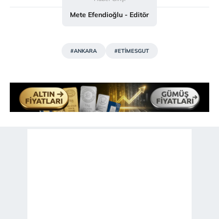
Mete Efendioğlu - Editör
#ANKARA
#ETİMESGUT