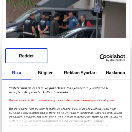
Reddet
SON DAKİKA | Erdal Beşikçioğlu Etimesgut'ta
rüşvet vermeyen vatandaşı canından bezdirdi! "Bu
bölgede size iş...
Rıza
Bilgiler
Reklam Ayarları
Hakkında
"Sitelerimizde reklam ve pazarlama faaliyetlerinin yürütülmesi
amaçları ile çerezler kullanılmaktadır.
Bu çerezler, kullanıcıların tarayıcı ve cihazlarını tanımlayarak çalışırlar.
Bu çerezlere izin vermeniz halinde sizlere özel kişiselleştirilmiş reklamlar
sunabilir, sayfalarımızda sizlere daha iyi reklam deneyimi yaşatabiliriz. Bunu
yaparken amacımızın size daha iyi bir reklam deneyimi sunmak olduğunu ve
sizlere en iyi içerikleri sunabilmek adına elimizden gelen çabayı
gösterdiğimizi ve bu noktada, reklamların maliyetlerimizi karşılamak
noktasında tek gelir kalemimiz olduğunu sizlere hatırlatmak isteriz.