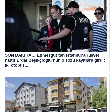
SON DAKİKA… Etimesgut’tan İstanbul’a rüşvet
hattı! Erdal Beşikçioğlu’nun o sözü kayıtlara girdi:
İki otobüs...