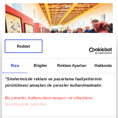
Reddet
Rıza
Bilgiler
Reklam Ayarları
Hakkında
"Sitelerimizde reklam ve pazarlama faaliyetlerinin
yürütülmesi amaçları ile çerezler kullanılmaktadır.
TÜRGEV Yönetim Kurulu Üyesi Dr. Esra
Albayrak da GİF'i 2 yıl önce kurduklarını ve
Bu çerezler, kullanıcıların tarayıcı ve cihazlarını
bunun stratejik bir karar olduğunu dile
tanımlayarak çalışırlar.
getirdi. GİF'in kendileri için bir hatırlama
Bu çerezlere izin vermeniz halinde sizlere özel