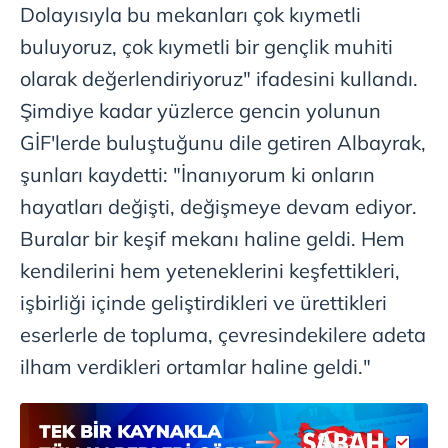
kılınması ve kişiselleştirilmesi ve sizlere yönelik
Dolayısıyla bu mekanları çok kıymetli
reklam/pazarlama faaliyetlerinin yapılması, amaçlarıyla
buluyoruz, çok kıymetli bir gençlik muhiti
sınırlı olarak açık rızanız dahilinde kullanılacaktır.
olarak değerlendiriyoruz" ifadesini kullandı.
Çerezlere ilişkin tercihlerinizi aşağıda yer alan panel
Şimdiye kadar yüzlerce gencin yolunun
vasıtasıyla belirleyebilirsiniz. Çerezlere ilişkin detaylı bilgi
GİF'lerde buluştuğunu dile getiren Albayrak,
için Ayarlar butonuna tıklayabilir,
Çerez Bilgilendirme
şunları kaydetti: "İnanıyorum ki onların
Metnimizi
ziyaret edebilirsiniz.
hayatları değişti, değişmeye devam ediyor.
6698 sayılı Kişisel Verilerin Korunması Kanunu uyarınca
Buralar bir keşif mekanı haline geldi. Hem
hazırlanmış Aydınlatma Metnimizi okumak ve sitemizde
kendilerini hem yeteneklerini keşfettikleri,
ilgili mevzuata uygun olarak kullanılan çerezlerle ilgili bilgi
almak için lütfen
tıklayınız
.
işbirliği içinde geliştirdikleri ve ürettikleri
eserlerle de topluma, çevresindekilere adeta
ilham verdikleri ortamlar haline geldi."