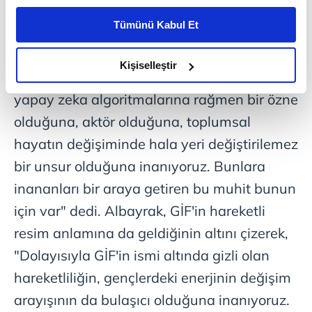
alanı olduğunu anlatan Albayrak, "Biz güzel
kişiselleştirilmiş reklamlar sunabilir, sayfalarımızda sizlere
Tümünü Kabul Et
işlerin halen değer taşıdığını hatırlamak
daha iyi reklam deneyimi yaşatabiliriz. Bunu yaparken
amacımızın size daha iyi bir reklam deneyimi sunmak
istiyoruz. Biz hala iyiliğin en erdemli tercih
olduğunu ve sizlere en iyi içerikleri sunabilmek adına
Kişiselleştir
olduğuna inanıyoruz. Biz insanın hala bütün
elimizden gelen çabayı gösterdiğimizi ve bu noktada,
yapay zeka algoritmalarına rağmen bir özne
reklamların maliyetlerimizi karşılamak noktasında tek gelir
kalemimiz olduğunu sizlere hatırlatmak isteriz.
olduğuna, aktör olduğuna, toplumsal
hayatın değişiminde hala yeri değiştirilemez
Her halükârda, kullanıcılar, bu çerezlere izin vermedikleri
bir unsur olduğuna inanıyoruz. Bunlara
takdirde, kullanıcılara hedefli reklamlar
gösterilmeyecektir."
inananları bir araya getiren bu muhit bunun
için var" dedi. Albayrak, GİF'in hareketli
Sizlere daha iyi bir hizmet sunabilmek için İnternet
resim anlamına da geldiğinin altını çizerek,
Sitemizde kendimize ve üçüncü kişilere ait çerezler
kullanılmaktadır. Bu çerezler vasıtasıyla çeşitli kişisel
"Dolayısıyla GİF'in ismi altında gizli olan
verileriniz işlenmekte olup gerekli olan çerezler bilgi
hareketliliğin, gençlerdeki enerjinin değişim
toplumu hizmetlerinin sunulması amacıyla
arayışının da bulaşıcı olduğuna inanıyoruz.
kullanılmaktadır. Diğer çerezler, sitemizin daha işlevsel