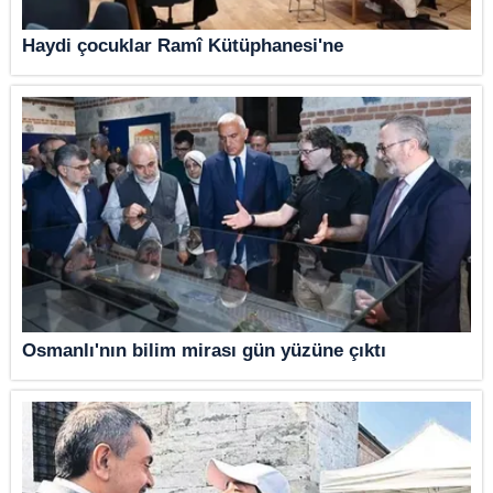
Haydi çocuklar Ramî Kütüphanesi'ne
Osmanlı'nın bilim mirası gün yüzüne çıktı