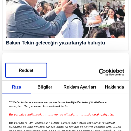
Bakan Tekin geleceğin yazarlarıyla buluştu
Reddet
Rıza
Bilgiler
Reklam Ayarları
Hakkında
"Sitelerimizde reklam ve pazarlama faaliyetlerinin yürütülmesi
amaçları ile çerezler kullanılmaktadır.
Bu çerezler, kullanıcıların tarayıcı ve cihazlarını tanımlayarak çalışırlar.
Milli Eğitim Bakanı Yusuf Tekin "Geleceğin
Bu çerezlere izin vermeniz halinde sizlere özel kişiselleştirilmiş reklamlar
sunabilir, sayfalarımızda sizlere daha iyi reklam deneyimi yaşatabiliriz. Bunu
Yazarları İstanbul Fuarı"nı gezdi
yaparken amacımızın size daha iyi bir reklam deneyimi sunmak olduğunu ve