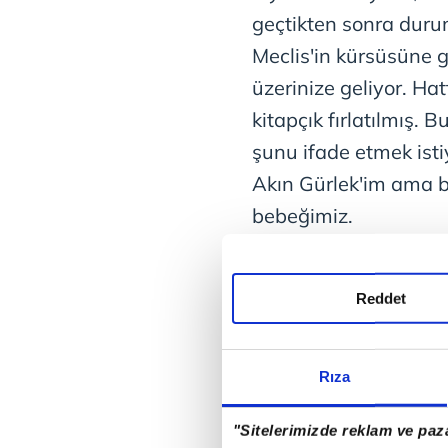
geçtikten sonra duru
Meclis'in kürsüsüne g
üzerinize geliyor. Ha
kitapçık fırlatılmış.
şunu ifade etmek ist
Akın Gürlek'im ama b
bebeğimiz.
Reddet
Rıza
"Sitelerimizde reklam ve paza