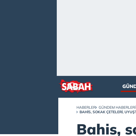
GÜN
HABERLER
GÜNDEM HABERLERI
BAHIS, SOKAK ÇETELERI, UYUŞ
Bahis, s