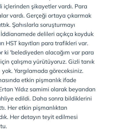
 çerezlerle ilgili bilgi almak için lütfen
tıklayınız
.
i içlerinden şikayetler vardı. Para
ialar vardı. Gerçeği ortaya çıkarmak
ttık. Şahıslarla soruşturmayı
 İddianamede delileri açıkça koyduk
rı HST kayıtları para trafikleri var.
r ki 'belediyeden alacağım var para
k için çalışma yürütüyoruz. Gizli tanık
m yok. Yargılamada göreceksiniz.
asında etkin pişmanlık ifade
e "Ertan Yıldız samimi olarak beyandan
liye edildi. Daha sonra bildiklerini
ttı. Her etkin pişmanlıktan
k. Her detayın teyit edilmesi
tu.