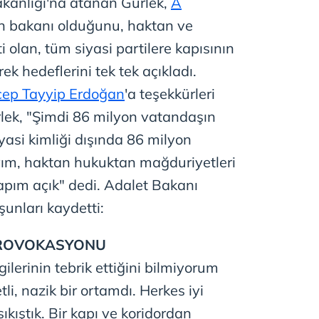
akanlığı'na atanan Gürlek,
A
n bakanı olduğunu, haktan ve
olan, tüm siyasi partilere kapısının
ek hedeflerini tek tek açıkladı.
ep Tayyip Erdoğan
'a teşekkürleri
rlek, "Şimdi 86 milyon vatandaşın
asi kimliği dışında 86 milyon
ım, haktan hukuktan mağduriyetleri
apım açık" dedi. Adalet Bakanı
şunları kaydetti:
 PROVOKASYONU
ilerinin tebrik ettiğini bilmiyorum
li, nazik bir ortamdı. Herkes iyi
 sıkıştık. Bir kapı ve koridordan