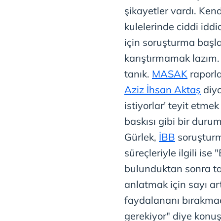
mevzuata uygun olarak kullanılan
şikayetler vardı. Kend
kulelerinde ciddi idd
için soruşturma başla
karıştırmamak lazım.
tanık.
MASAK
raporla
Aziz İhsan Aktaş
diyo
istiyorlar' teyit etme
baskısı gibi bir duru
Gürlek,
İBB
soruşturm
süreçleriyle ilgili is
bulunduktan sonra tah
anlatmak için sayı ar
faydalananı bırakmadı
gerekiyor" diye konuş