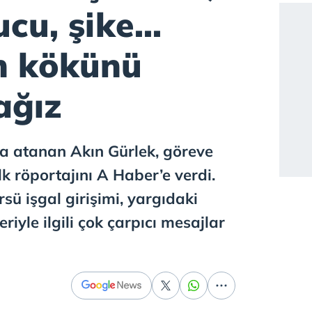
cu, şike...
n kökünü
ağız
na atanan Akın Gürlek, göreve
lk röportajını A Haber’e verdi.
sü işgal girişimi, yargıdaki
eriyle ilgili çok çarpıcı mesajlar