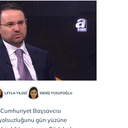
LEYLA YILDIZ
DENIZ YUSUFOĞLU
l Cumhuriyet Başsavcısı
 yolsuzluğunu gün yüzüne