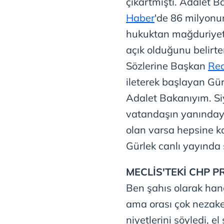
çıkartmıştı. Adalet B
Haber
'de 86 milyonu
hukuktan mağduriyeti 
açık olduğunu belirter
Sözlerine Başkan
Rec
ileterek başlayan Gü
Adalet Bakanıyım. Siy
vatandaşın yanınday
olan varsa hepsine k
Gürlek canlı yayında 
MECLİS'TEKİ CHP
Ben şahıs olarak hang
ama orası çok nezaket
niyetlerini söyledi, el