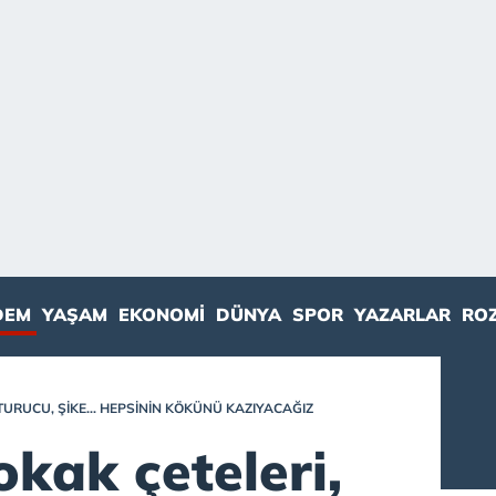
DEM
YAŞAM
EKONOMI
DÜNYA
SPOR
YAZARLAR
RO
TURUCU, ŞIKE... HEPSININ KÖKÜNÜ KAZIYACAĞIZ
okak çeteleri,