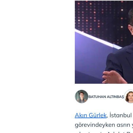
BATUHAN ALTINBAŞ
Akın Gürlek
, İstanbu
görevindeyken asrın