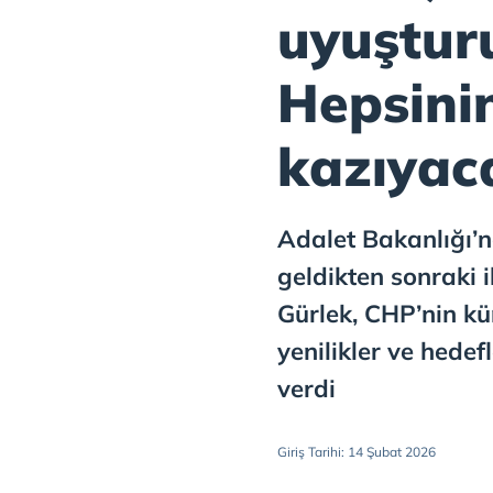
uyuşturu
Hepsini
kazıyac
Adalet Bakanlığı’
geldikten sonraki i
Gürlek, CHP’nin kür
yenilikler ve hedefl
verdi
Giriş Tarihi: 14 Şubat 2026