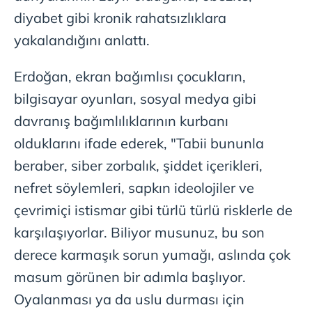
kullanılmaktadır. Bu çerezler vasıtasıyla çeşitli kişisel
diyabet gibi kronik rahatsızlıklara
verileriniz işlenmekte olup gerekli olan çerezler bilgi
toplumu hizmetlerinin sunulması amacıyla
yakalandığını anlattı.
kullanılmaktadır. Diğer çerezler, sitemizin daha işlevsel
kılınması ve kişiselleştirilmesi ve sizlere yönelik
Erdoğan, ekran bağımlısı çocukların,
reklam/pazarlama faaliyetlerinin yapılması, amaçlarıyla
bilgisayar oyunları, sosyal medya gibi
sınırlı olarak açık rızanız dahilinde kullanılacaktır.
davranış bağımlılıklarının kurbanı
Çerezlere ilişkin tercihlerinizi aşağıda yer alan panel
olduklarını ifade ederek, "Tabii bununla
vasıtasıyla belirleyebilirsiniz. Çerezlere ilişkin detaylı bilgi
beraber, siber zorbalık, şiddet içerikleri,
için Ayarlar butonuna tıklayabilir,
Çerez Bilgilendirme
nefret söylemleri, sapkın ideolojiler ve
Metnimizi
ziyaret edebilirsiniz.
çevrimiçi istismar gibi türlü türlü risklerle de
6698 sayılı Kişisel Verilerin Korunması Kanunu uyarınca
karşılaşıyorlar. Biliyor musunuz, bu son
hazırlanmış Aydınlatma Metnimizi okumak ve sitemizde
derece karmaşık sorun yumağı, aslında çok
ilgili mevzuata uygun olarak kullanılan çerezlerle ilgili bilgi
almak için lütfen
tıklayınız
.
masum görünen bir adımla başlıyor.
Oyalanması ya da uslu durması için