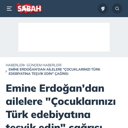
HABERLER
GÜNDEM HABERLERI
EMINE ERDOĞAN'DAN AILELERE "ÇOCUKLARINIZI TÜRK
EDEBIYATINA TEŞVIK EDIN" ÇAĞRISI
Emine Erdoğan'dan
ailelere "Çocuklarınızı
Türk edebiyatına
teşvik edin" çağrısı