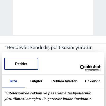
"Her devlet kendi dış politikasını yürütür,
kendi ittifaklarını kurar. Fakat bu ittifakların
Türkiye'yi çevreleme, Kıbrıs Türkü'nü
Reddet
sıkıştırma, Ege'de mevcut dengeyi bozma
veya Doğu Akdeniz'de Türkiye'ye rağmen
Rıza
Bilgiler
Reklam Ayarları
Hakkında
fiili durum üretme amacına yönelmesi
halinde buna kayıtsız kalmamız
"Sitelerimizde reklam ve pazarlama faaliyetlerinin
yürütülmesi amaçları ile çerezler kullanılmaktadır.
beklenemez. Fransa'nın bölgeye, tarihi