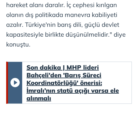
hareket alanı daralır. İç cephesi kırılgan
olanın dış politikada manevra kabiliyeti
azalır. Türkiye'nin barış dili, güçlü devlet
kapasitesiyle birlikte düşünülmelidir." diye
konuştu.
Son dakika | MHP lideri
Bahçeli'den 'Barış Süreci
Koordinatörlüğü' önerisi:
İmralı'nın statü açığı varsa ele
alınmalı