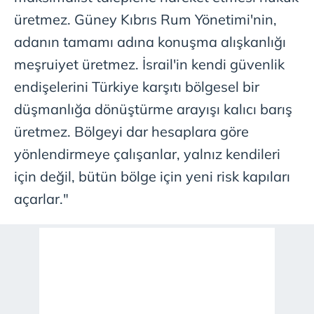
kullanılmaktadır. Bu çerezler vasıtasıyla çeşitli kişisel
üretmez. Güney Kıbrıs Rum Yönetimi'nin,
verileriniz işlenmekte olup gerekli olan çerezler bilgi
toplumu hizmetlerinin sunulması amacıyla
adanın tamamı adına konuşma alışkanlığı
kullanılmaktadır. Diğer çerezler, sitemizin daha işlevsel
meşruiyet üretmez. İsrail'in kendi güvenlik
kılınması ve kişiselleştirilmesi ve sizlere yönelik
endişelerini Türkiye karşıtı bölgesel bir
reklam/pazarlama faaliyetlerinin yapılması, amaçlarıyla
sınırlı olarak açık rızanız dahilinde kullanılacaktır.
düşmanlığa dönüştürme arayışı kalıcı barış
üretmez. Bölgeyi dar hesaplara göre
Çerezlere ilişkin tercihlerinizi aşağıda yer alan panel
yönlendirmeye çalışanlar, yalnız kendileri
vasıtasıyla belirleyebilirsiniz. Çerezlere ilişkin detaylı bilgi
için Ayarlar butonuna tıklayabilir,
Çerez Bilgilendirme
için değil, bütün bölge için yeni risk kapıları
Metnimizi
ziyaret edebilirsiniz.
açarlar."
6698 sayılı Kişisel Verilerin Korunması Kanunu uyarınca
hazırlanmış Aydınlatma Metnimizi okumak ve sitemizde
ilgili mevzuata uygun olarak kullanılan çerezlerle ilgili bilgi
almak için lütfen
tıklayınız
.