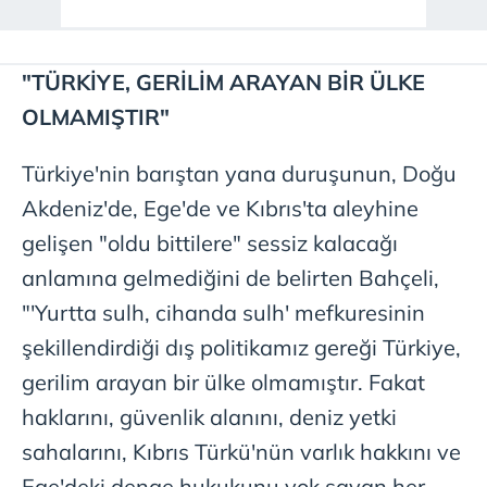
"TÜRKİYE, GERİLİM ARAYAN BİR ÜLKE
OLMAMIŞTIR"
Türkiye'nin barıştan yana duruşunun, Doğu
Akdeniz'de, Ege'de ve Kıbrıs'ta aleyhine
gelişen "oldu bittilere" sessiz kalacağı
anlamına gelmediğini de belirten Bahçeli,
"'Yurtta sulh, cihanda sulh' mefkuresinin
şekillendirdiği dış politikamız gereği Türkiye,
gerilim arayan bir ülke olmamıştır. Fakat
haklarını, güvenlik alanını, deniz yetki
sahalarını, Kıbrıs Türkü'nün varlık hakkını ve
Ege'deki denge hukukunu yok sayan her