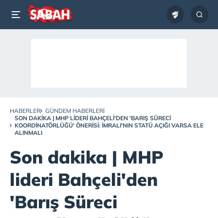
HABERLER
GÜNDEM HABERLERI
SON DAKIKA | MHP LIDERI BAHÇELI'DEN 'BARIŞ SÜRECI
KOORDINATÖRLÜĞÜ' ÖNERISI: İMRALI'NIN STATÜ AÇIĞI VARSA ELE
ALINMALI
Son dakika | MHP
lideri Bahçeli'den
'Barış Süreci