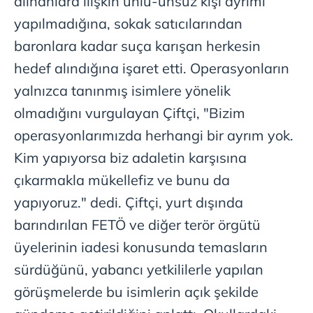
alınanlara ilişkin ünlü-ünsüz kişi ayrımı
kullanılmaktadır. Bu çerezler vasıtasıyla çeşitli kişisel
verileriniz işlenmekte olup gerekli olan çerezler bilgi
yapılmadığına, sokak satıcılarından
toplumu hizmetlerinin sunulması amacıyla
baronlara kadar suça karışan herkesin
kullanılmaktadır. Diğer çerezler, sitemizin daha işlevsel
hedef alındığına işaret etti. Operasyonların
kılınması ve kişiselleştirilmesi ve sizlere yönelik
reklam/pazarlama faaliyetlerinin yapılması, amaçlarıyla
yalnızca tanınmış isimlere yönelik
sınırlı olarak açık rızanız dahilinde kullanılacaktır.
olmadığını vurgulayan Çiftçi, "Bizim
operasyonlarımızda herhangi bir ayrım yok.
Çerezlere ilişkin tercihlerinizi aşağıda yer alan panel
vasıtasıyla belirleyebilirsiniz. Çerezlere ilişkin detaylı bilgi
Kim yapıyorsa biz adaletin karşısına
için Ayarlar butonuna tıklayabilir,
Çerez Bilgilendirme
çıkarmakla mükellefiz ve bunu da
Metnimizi
ziyaret edebilirsiniz.
yapıyoruz." dedi. Çiftçi, yurt dışında
6698 sayılı Kişisel Verilerin Korunması Kanunu uyarınca
barındırılan FETÖ ve diğer terör örgütü
hazırlanmış Aydınlatma Metnimizi okumak ve sitemizde
üyelerinin iadesi konusunda temasların
ilgili mevzuata uygun olarak kullanılan çerezlerle ilgili bilgi
sürdüğünü, yabancı yetkililerle yapılan
almak için lütfen
tıklayınız
.
görüşmelerde bu isimlerin açık şekilde