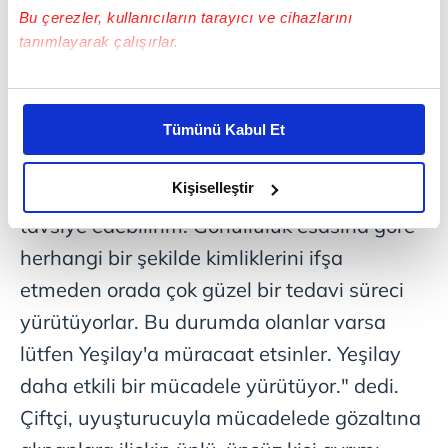
Bu çerezler, kullanıcıların tarayıcı ve cihazlarını
tanımlayarak çalışırlar.
Bu çerezlere izin vermeniz halinde sizlere özel
kişiselleştirilmiş reklamlar sunabilir, sayfalarımızda sizlere
Tümünü Kabul Et
daha iyi reklam deneyimi yaşatabiliriz. Bunu yaparken
Bağımlılıkla mücadele eden vatandaşlara
amacımızın size daha iyi bir reklam deneyimi sunmak
olduğunu ve sizlere en iyi içerikleri sunabilmek adına
Kişiselleştir
seslenen Çiftçi, "Yeşilaylardaki YEDAM'ları
elimizden gelen çabayı gösterdiğimizi ve bu noktada,
tavsiye edebilirim. Gönüllülük esasına göre
reklamların maliyetlerimizi karşılamak noktasında tek gelir
herhangi bir şekilde kimliklerini ifşa
kalemimiz olduğunu sizlere hatırlatmak isteriz.
etmeden orada çok güzel bir tedavi süreci
Her halükârda, kullanıcılar, bu çerezlere izin vermedikleri
yürütüyorlar. Bu durumda olanlar varsa
takdirde, kullanıcılara hedefli reklamlar
lütfen Yeşilay'a müracaat etsinler. Yeşilay
gösterilmeyecektir."
daha etkili bir mücadele yürütüyor." dedi.
Sizlere daha iyi bir hizmet sunabilmek için İnternet
Çiftçi, uyuşturucuyla mücadelede gözaltına
Sitemizde kendimize ve üçüncü kişilere ait çerezler