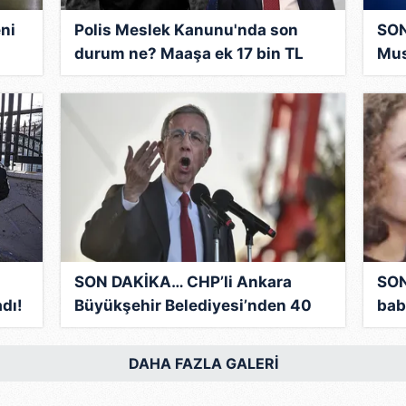
 çerezlerle ilgili bilgi almak için lütfen
tıklayınız
.
eni
Polis Meslek Kanunu'nda son
SON
durum ne? Maaşa ek 17 bin TL
Mus
gelecek mi? İşte örnek
Yen
hesaplama
ala
SON DAKİKA… CHP’li Ankara
SON
dı!
Büyükşehir Belediyesi’nden 40
bab
ik
milyon TL’lik kamu zararı!
Kor
Faiziyle birlikte talep edildi…
Ell
DAHA FAZLA GALERİ
‘oku