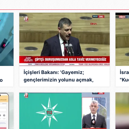
İçişleri Bakanı: 'Gayemiz;
İsra
gençlerimizin yolunu açmak,
"Ku
eo
Türkiye'nin huzurunu tahkim
sor
etmek'