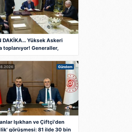
 DAKİKA… Yüksek Askeri
a toplanıyor! Generaller,
raller ve albayların görev
leri belli olacak
08.2026
Gündem
anlar Işıkhan ve Çiftçi'den
ilik' görüşmesi: 81 ilde 30 bin