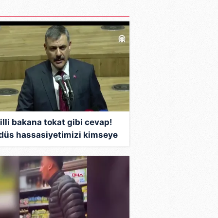
illi bakana tokat gibi cevap!
düs hassasiyetimizi kimseye
gulatmayız"