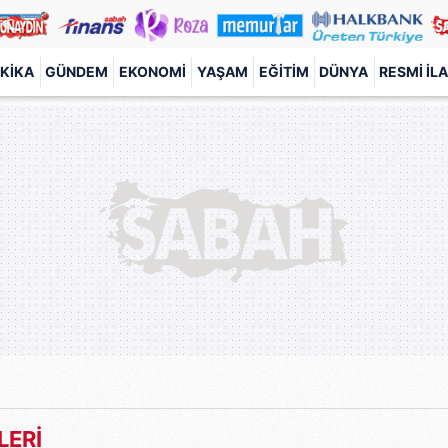
KIKA
GÜNDEM
EKONOMI
YAŞAM
EĞITIM
DÜNYA
RESMI İL
LERİ