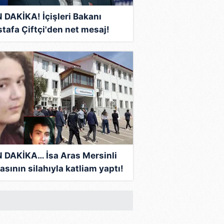
 DAKİKA! İçişleri Bakanı
tafa Çiftçi'den net mesaj!
i nesil çeteler nefes
mayacak...
 DAKİKA… İsa Aras Mersinli
asının silahıyla katliam yaptı!
kunç saldırıda dikkat çeken
iot Rodger detayı: Ankara’da
l güvenliği’ zirvesi