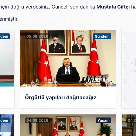
er için doğru yerdesiniz. Güncel, son dakika
Mustafa Çiftçi
ha
enmiştir.
0
ndem
05.08.2026
Gündem
Örgütlü yapıları dağıtacağız
ş
ndem
04.08.2026
Yaşam
04.