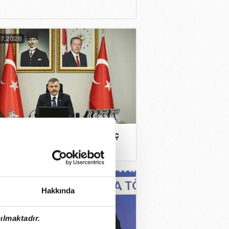
07.2026
an Çiftçi: "Karşımızdaki suç
ili artık statik değil,
amiktir”
7.2026
Hakkında
ılmaktadır.