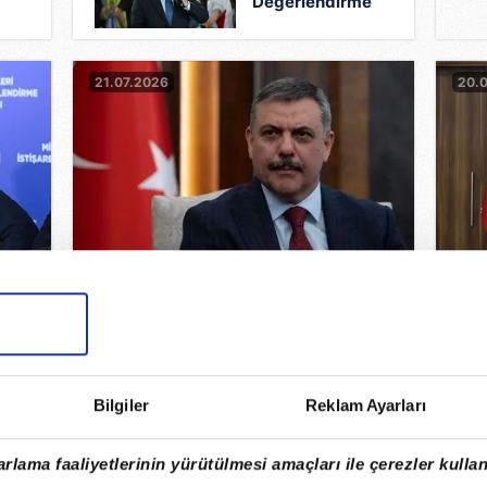
Değerlendirme
Toplantısı'nda
konuştu:
"Marka
21.07.2026
20.
değerini
ak
yükseltmemiz
lazım"
Bakan Çiftçi’den yaz okulu
Bak
rın
öğrencilerinin çağrısına
prof
taya
dondurma sürprizi!
din
18.07.2026
18.0
Bilgiler
Reklam Ayarları
rlama faaliyetlerinin yürütülmesi amaçları ile çerezler kullan