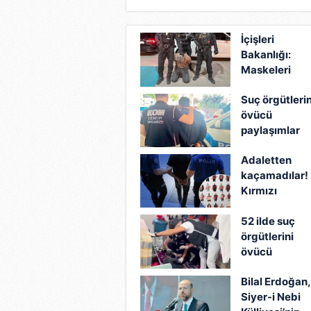
İçişleri
Bakanlığı:
Maskeleri
düşmüştür
Suç örgütlerin
övücü
paylaşımlar
mercek altın
Adaletten
kaçamadılar!
Kırmızı
bültenle
52 ilde suç
aranan 526
örgütlerini
suçlu 2026'nı
övücü
ilk 7 ayında
paylaşım
Türkiye'ye
Bilal Erdoğan,
yapanlara
getirildi!
Siyer-i Nebi
operasyon: 2