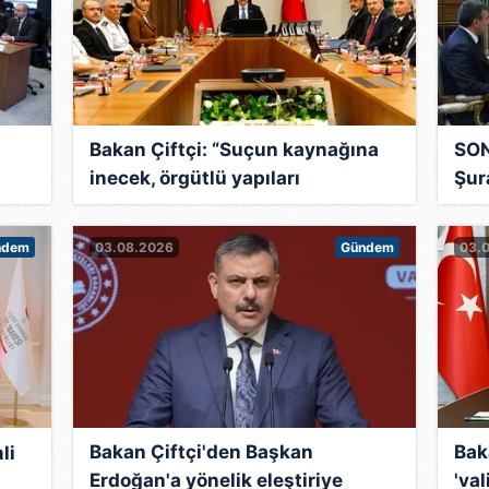
Bakan Çiftçi: “Suçun kaynağına
SON
inecek, örgütlü yapıları
Şur
r
dağıtacağız”
ami
süre
ndem
03.08.2026
Gündem
03.
Bakan Çiftçi'den Başkan
Bak
li
Erdoğan'a yönelik eleştiriye
'val