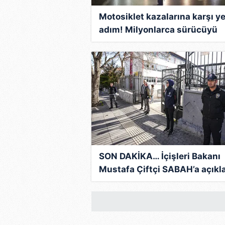
mevzuata uygun olarak kullanılan
Motosiklet kazalarına karşı y
adım! Milyonlarca sürücüyü
yakından ilgilendiriyor: İşte
detaylar
SON DAKİKA… İçişleri Bakanı
Mustafa Çiftçi SABAH’a açıkla
Okullarda 7 basamaklı güvenl
modeli