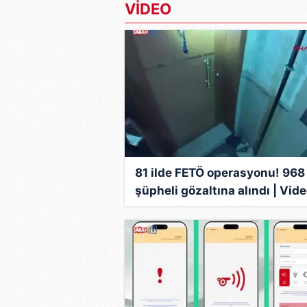
VİDEO
81 ilde FETÖ operasyonu! 968
şüpheli gözaltına alındı | Vid