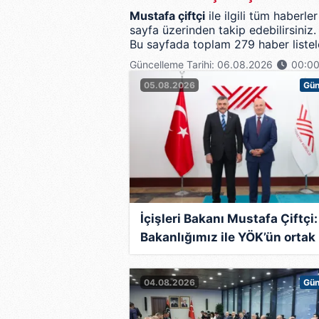
Mustafa çiftçi
ile ilgili tüm haberl
sayfa üzerinden takip edebilirsiniz.
Bu sayfada toplam 279 haber listel
Güncelleme Tarihi: 06.08.2026
00:0
05.08.2026
Gü
İçişleri Bakanı Mustafa Çiftçi:
Bakanlığımız ile YÖK’ün ortak
çalışma alanları üzerine görü
alışverişinde bulunduk
04.08.2026
Gü