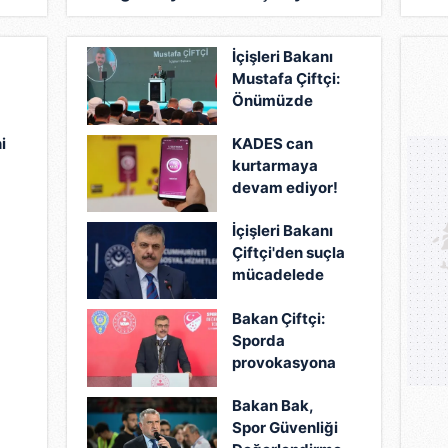
kınama mesajı: "Demokratik
kon
meşruiyeti karanlık
İçişleri Bakanı
benzetmelerle
Mustafa Çiftçi:
gölgeleyemezsiniz"
Önümüzde
Türkiye Yüzyılı
i
KADES can
sorumluluğu
kurtarmaya
var
devam ediyor!
da
Tam 10 milyon
İçişleri Bakanı
kez indirildi:
Çiftçi'den suçla
200 binden
mücadelede
fazla ihbar
kararlılık
geldi!
Bakan Çiftçi:
vurgusu
Sporda
n
provokasyona
asla izin
Bakan Bak,
vermeyeceğiz
Spor Güvenliği
16