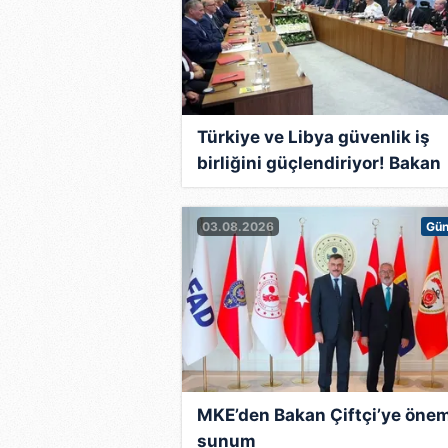
Türkiye ve Libya güvenlik iş
birliğini güçlendiriyor! Bakan
Çiftçi, Libyalı mevkidaşı ile bi
araya geldi
03.08.2026
Gü
MKE’den Bakan Çiftçi’ye önem
sunum