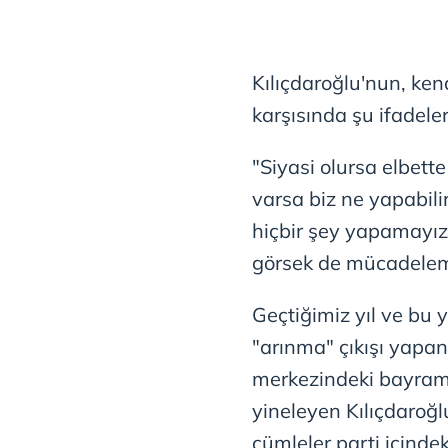
Kılıçdaroğlu'nun, kend
karşısında şu ifadeleri
"Siyasi olursa elbett
varsa biz ne yapabilir
hiçbir şey yapamayı
görsek de mücadelemiz
Geçtiğimiz yıl ve bu y
"arınma" çıkışı yapan
merkezindeki bayram
yineleyen Kılıçdaroğ
cümleler parti içinde