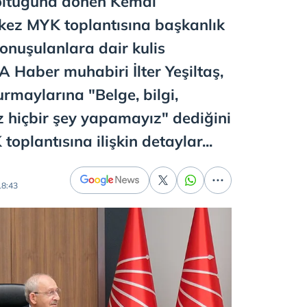
oltuğuna dönen Kemal
i kez MYK toplantısına başkanlık
konuşulanlara dair kulis
 A Haber muhabiri İlter Yeşiltaş,
urmaylarına "Belge, bilgi,
z hiçbir şey yapamayız" dediğini
toplantısına ilişkin detaylar...
18:43