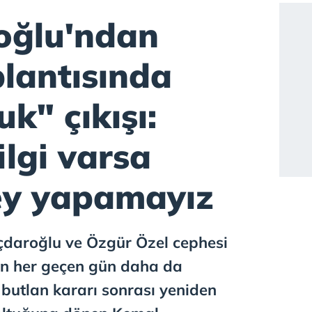
roğlu'ndan
lantısında
uk" çıkışı:
ilgi varsa
şey yapamayız
çdaroğlu ve Özgür Özel cephesi
on her geçen gün daha da
 butlan kararı sonrası yeniden