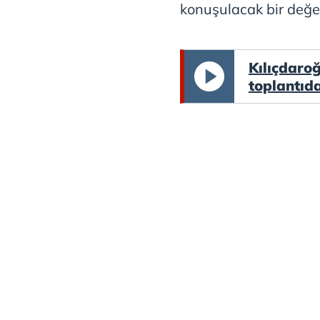
konuşulacak bir değ
mevzuata uygun olarak kullanılan
Kılıçdaroğ
toplantıd