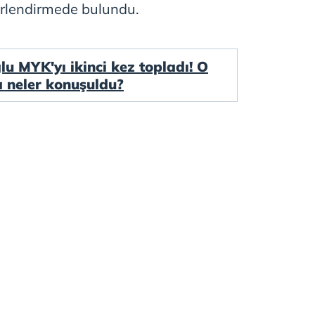
erlendirmede bulundu.
 çerezlerle ilgili bilgi almak için lütfen
tıklayınız
.
lu MYK'yı ikinci kez topladı! O
a neler konuşuldu?