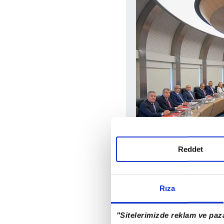
Reddet
"YOLSUZLUK VARSA 
Rıza
"Sitelerimizde reklam ve paza