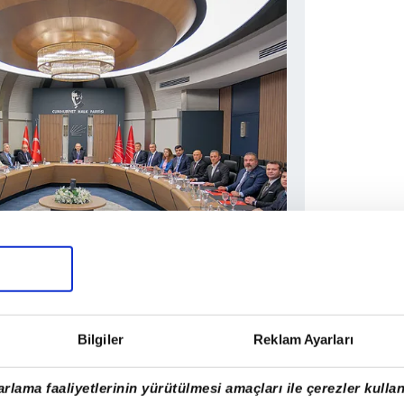
BİZ NE YAPABİLİRİZ?"
Bilgiler
Reklam Ayarları
Toplantının
rlama faaliyetlerinin yürütülmesi amaçları ile çerezler kullan