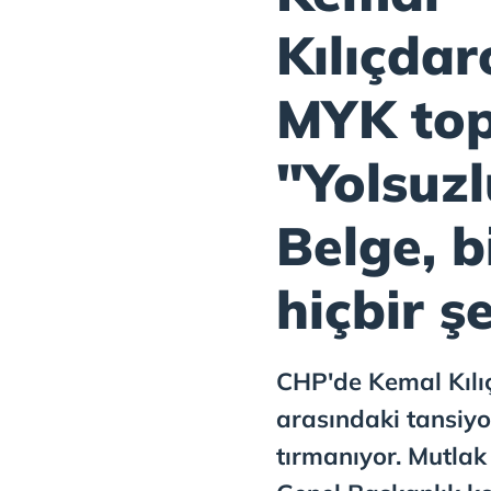
Kılıçda
MYK top
"Yolsuzl
Belge, b
hiçbir 
CHP'de Kemal Kılı
arasındaki tansiy
tırmanıyor. Mutlak