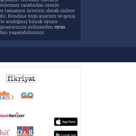
örlerimiz tarafından özenle
ve tamamen ücretsiz olarak sizlere
ır. Kendine özgü arayüzü ve geniş
yle aradığınız birçok oyunu
ilgisayarınıza indirmeden
oyun
ini yaşayabilirsiniz.