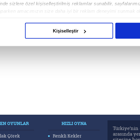
de sizlere özel kişiselleştirilmiş reklamlar sunabilir, sayfalarım
aparken amacımızın size daha iyi bir reklam deneyimi sunmak ol
imizden gelen çabayı gösterdiğimizi ve bu noktada, reklamların ma
olduğunu sizlere hatırlatmak isteriz.
Kişiselleştir
çerezlere izin vermedikleri takdirde, kullanıcılara hedefli reklaml
abilmek için İnternet Sitemizde kendimize ve üçüncü kişilere ait 
isel verileriniz işlenmekte olup gerekli olan çerezler bilgi toplum
 çerezler, sitemizin daha işlevsel kılınması ve kişiselleştirilmes
 yapılması, amaçlarıyla sınırlı olarak açık rızanız dahilinde kulla
aşağıda yer alan panel vasıtasıyla belirleyebilirsiniz. Çerezlere iliş
lgilendirme Metnimizi
ziyaret edebilirsiniz.
Korunması Kanunu uyarınca hazırlanmış Aydınlatma Metnimizi okum
LEN OYUNLAR
HIZLI OYNA
 çerezlerle ilgili bilgi almak için lütfen
tıklayınız
.
Türkiye’nin 
arasında ye
lak Çörek
Renkli Kekler
sitesine ho