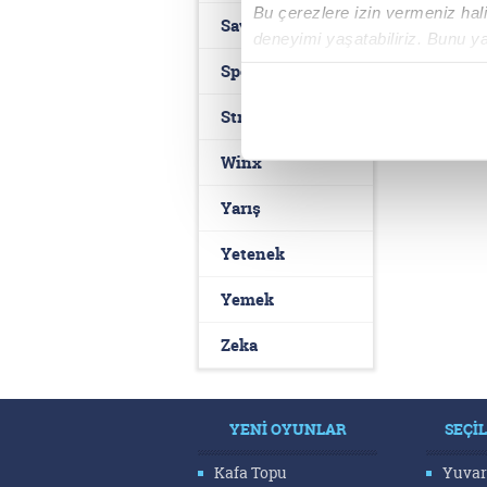
Bu çerezlere izin vermeniz halin
Savaş
deneyimi yaşatabiliriz. Bunu y
içerikleri sunabilmek adına el
Spor
noktasında tek gelir kalemimiz 
Strateji
Her halükârda, kullanıcılar, bu 
Winx
Sizlere daha iyi bir hizmet sun
Yarış
çerezler vasıtasıyla çeşitli kiş
amacıyla kullanılmaktadır. Diğer
Yetenek
reklam/pazarlama faaliyetlerinin
Yemek
Çerezlere ilişkin tercihlerinizi 
Zeka
butonuna tıklayabilir,
Çerez Bi
6698 sayılı Kişisel Verilerin 
YENİ OYUNLAR
SEÇİ
mevzuata uygun olarak kullanılan
Kafa Topu
Yuvar