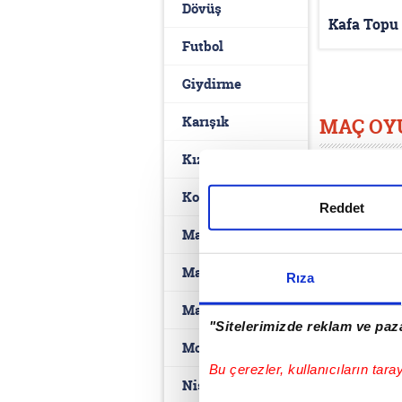
Dövüş
Kafa Topu
Futbol
Giydirme
Karışık
MAÇ OY
Kız
Maç oyunları
yanında en ço
Komik
görüntülerde
Reddet
futbol oyunl
Macera
yer alıyor.
Makyaj
Rıza
Mario
"Sitelerimizde reklam ve paza
Motor
Bu çerezler, kullanıcıların tara
Nişan