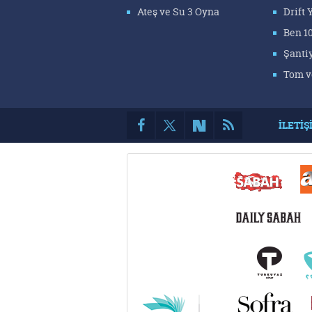
Ateş ve Su 3 Oyna
Drift
Ben 1
Şanti
Tom v
İLETİŞ