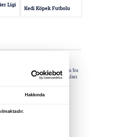
er Ligi
Kedi Köpek Futbolu
ileceğiniz futbol maçı ve bunun
yeterli değilse gerçeğe yakın
 tarafından daha çok takip edilen bu
rde gerçekleşen futbol maçı oyunları
Hakkında
ılmaktadır.