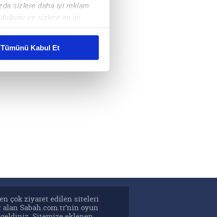
ızda sizlere daha iyi reklam
duğunu ve sizlere en iyi
liyetlerimizi karşılamak
Tümünü Kabul Et
ar gösterilmeyecektir."
çerezler kullanılmaktadır. Bu
u hizmetlerinin sunulması
i ve sizlere yönelik
nılacaktır.
kin detaylı bilgi için Ayarlar
ak ve sitemizde ilgili
en çok ziyaret edilen siteleri
r alan Sabah.com.tr’nin oyun
şgeldiniz. Sitemize eklenen