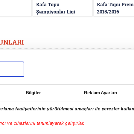
Kafa Topu
Kafa Topu Premi
Şampiyonlar Ligi
2015/2016
UNLARI
 kategorisinde tek kişilik, iki kişilik ve online olarak oynayab
k ilgi gören menajerlik oyunlarını bulabilirsiniz. Eğer bunlar 
n oluşan 3D futbol maçlarını deneyebilirsiniz. Ayrıca, erkekler
arı arasında sahada, kumda, plajda, toprakta ve çeşitli zeminle
Bilgiler
Reklam Ayarları
rlama faaliyetlerinin yürütülmesi amaçları ile çerezler kullan
yıcı ve cihazlarını tanımlayarak çalışırlar.