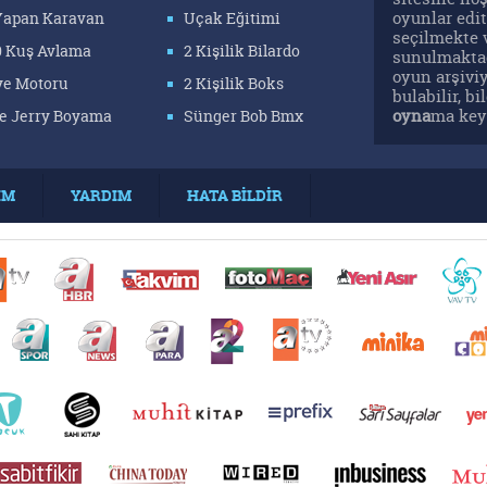
oyunlar edit
 Yapan Karavan
Uçak Eğitimi
seçilmekte 
0 Kuş Avlama
2 Kişilik Bilardo
sunulmaktad
oyun arşivi
ye Motoru
2 Kişilik Boks
bulabilir, b
oyna
ma keyf
e Jerry Boyama
Sünger Bob Bmx
İM
YARDIM
HATA BİLDİR