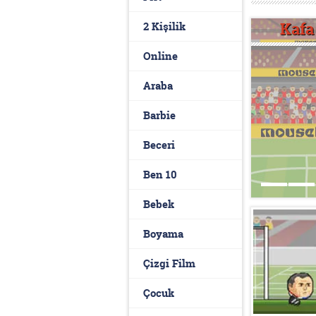
Topu Şampiyonlar Ligi Oyna
Kafa
2 Kişilik
Online
Araba
Barbie
Beceri
Ben 10
Bebek
Boyama
Çizgi Film
Çocuk