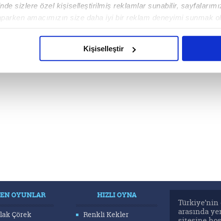
de sizlere özel kişiselleştirilmiş reklamlar sunabilir, sayfalarım
aparken amacımızın size daha iyi bir reklam deneyimi sunmak ol
imizden gelen çabayı gösterdiğimizi ve bu noktada, reklamların ma
olduğunu sizlere hatırlatmak isteriz.
Kişiselleştir
çerezlere izin vermedikleri takdirde, kullanıcılara hedefli reklaml
abilmek için İnternet Sitemizde kendimize ve üçüncü kişilere ait 
isel verileriniz işlenmekte olup gerekli olan çerezler bilgi toplum
 çerezler, sitemizin daha işlevsel kılınması ve kişiselleştirilmes
 yapılması, amaçlarıyla sınırlı olarak açık rızanız dahilinde kulla
aşağıda yer alan panel vasıtasıyla belirleyebilirsiniz. Çerezlere iliş
lgilendirme Metnimizi
ziyaret edebilirsiniz.
Korunması Kanunu uyarınca hazırlanmış Aydınlatma Metnimizi okum
LEN OYUNLAR
HIZLI OYNA
 çerezlerle ilgili bilgi almak için lütfen
tıklayınız
.
Türkiye’nin 
arasında ye
lak Çörek
Renkli Kekler
sitesine ho