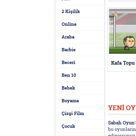
2 Kişilik
Online
Araba
Barbie
Beceri
Kafa Topu
Ben 10
Bebek
Boyama
YENİ O
Çizgi Film
Sabah Oyun
Çocuk
bu oyunların
ediyorsunuz. 