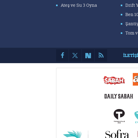
Ateş ve Su 3 Oyna
Drift
Ben 1
Şanti
Tom v
İLETİŞ