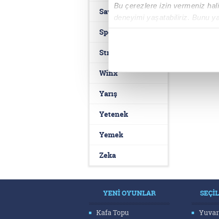
Bu çerezlere izin vermeniz halin
Savaş
deneyimi yaşatabiliriz. Bunu y
içerikleri sunabilmek adına el
Spor
noktasında tek gelir kalemimiz 
Strateji
Her halükârda, kullanıcılar, bu 
Winx
Sizlere daha iyi bir hizmet sun
Yarış
çerezler vasıtasıyla çeşitli kiş
amacıyla kullanılmaktadır. Diğer
Yetenek
reklam/pazarlama faaliyetlerinin
Yemek
Çerezlere ilişkin tercihlerinizi 
Zeka
butonuna tıklayabilir,
Çerez Bi
6698 sayılı Kişisel Verilerin 
YENİ OYUNLAR
SEÇİ
mevzuata uygun olarak kullanılan
Kafa Topu
Yuvar