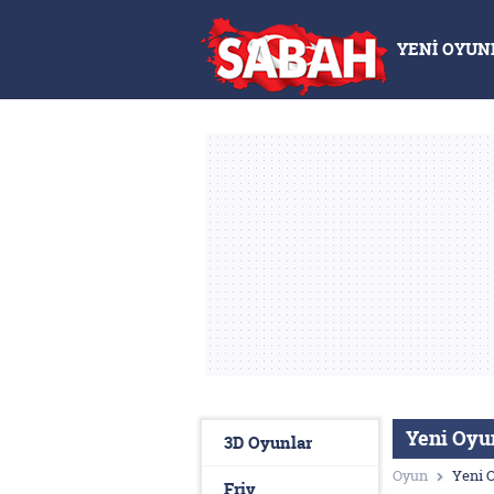
YENİ OYUN
Yeni Oyu
3D Oyunlar
Oyun
Yeni 
Friv