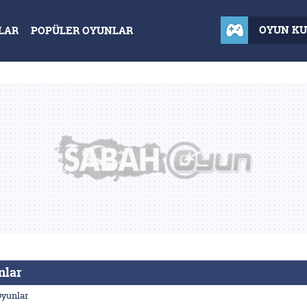
OYUN K
LAR
POPÜLER OYUNLAR
nlar
Oyunlar