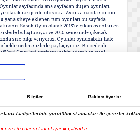
i Oyunlar sayfasında ana sayfadan düşen oyunları,
ye olarak takip edebilirsiniz. Aynı zamanda sitenin
bu yana siteye eklenen tüm oyunları bu sayfada
ilirsiniz.Sabah Oyun olarak 2015’te çıkan oyunları en
e sizlerle buluşturuyor ve 2016 senesinde çıkacak
ında size bilgi veriyoruz. Oyunlar oynanabilir hale
iç beklemeden sizlerle paylaşıyoruz. Bu nedenle
ak “Yeni Oyunlar” sayfasını takip ederek en yeni
lk siz haberdar olabilir ve keyifle oynamaya
iniz.
Bilgiler
Reklam Ayarları
rlama faaliyetlerinin yürütülmesi amaçları ile çerezler kullan
yıcı ve cihazlarını tanımlayarak çalışırlar.