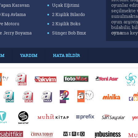
oyunlar edit
 Yapan Karavan
Uçak Eğitimi
seçilmekte 
0 Kuş Avlama
2 Kişilik Bilardo
sunulmaktad
oyun arşivi
ye Motoru
2 Kişilik Boks
bulabilir, b
oyna
ma keyf
e Jerry Boyama
Sünger Bob Bmx
İM
YARDIM
HATA BİLDİR