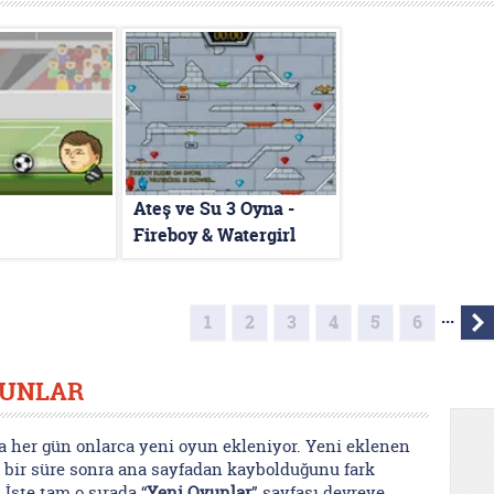
Ateş ve Su 3 Oyna -
Fireboy & Watergirl
Oyunu
...
1
2
3
4
5
6
YUNLAR
’a her gün onlarca yeni oyun ekleniyor. Yeni eklenen
 bir süre sonra ana sayfadan kaybolduğunu fark
İşte tam o sırada “
Yeni Oyunlar
” sayfası devreye