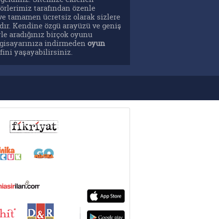
örlerimiz tarafından özenle
ve tamamen ücretsiz olarak sizlere
ır. Kendine özgü arayüzü ve geniş
yle aradığınız birçok oyunu
ilgisayarınıza indirmeden
oyun
ini yaşayabilirsiniz.