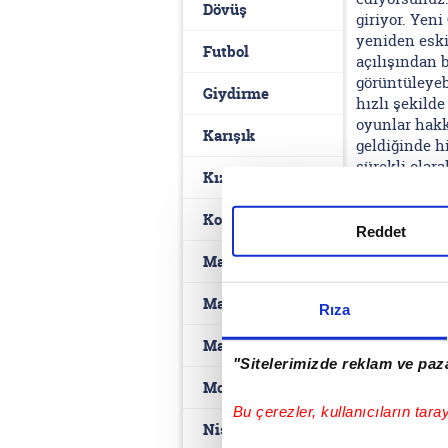
Dövüş
giriyor. Yen
yeniden eski
Futbol
açılışından 
görüntüleyeb
Giydirme
hızlı şekild
oyunlar hakk
Karışık
geldiğinde h
sürekli olar
Kız
oyunlardan i
başlayabilirs
Komik
Reddet
Macera
Makyaj
Rıza
Mario
"Sitelerimizde reklam ve paza
Motor
Bu çerezler, kullanıcıların tara
Nişan