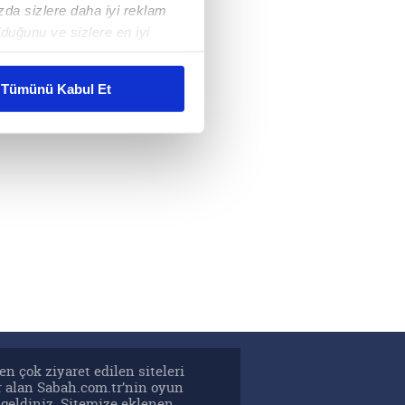
ızda sizlere daha iyi reklam
duğunu ve sizlere en iyi
liyetlerimizi karşılamak
Tümünü Kabul Et
ar gösterilmeyecektir."
çerezler kullanılmaktadır. Bu
u hizmetlerinin sunulması
i ve sizlere yönelik
nılacaktır.
kin detaylı bilgi için Ayarlar
ak ve sitemizde ilgili
en çok ziyaret edilen siteleri
r alan Sabah.com.tr’nin oyun
şgeldiniz. Sitemize eklenen