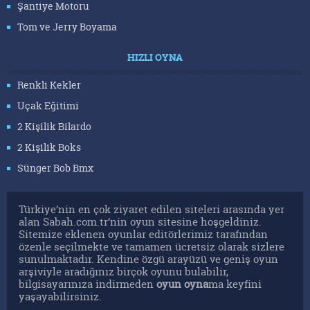
Şantiye Motoru
Tom ve Jerry Boyama
Çerezlere ilişkin tercihlerinizi aşağıda yer alan panel
vasıtasıyla belirleyebilirsiniz. Çerezlere ilişkin detaylı bilgi
HIZLI OYNA
için Ayarlar butonuna tıklayabilir,
Çerez Bilgilendirme
Metnimizi
ziyaret edebilirsiniz.
Renkli Kekler
Uçak Eğitimi
6698 sayılı Kişisel Verilerin Korunması Kanunu uyarınca
2 Kişilik Bilardo
hazırlanmış Aydınlatma Metnimizi okumak ve sitemizde
ilgili mevzuata uygun olarak kullanılan çerezlerle ilgili bilgi
2 Kişilik Boks
almak için lütfen
tıklayınız
.
Sünger Bob Bmx
Türkiye’nin en çok ziyaret edilen siteleri arasında yer
alan Sabah.com.tr’nin oyun sitesine hoşgeldiniz.
Sitemize eklenen oyunlar editörlerimiz tarafından
özenle seçilmekte ve tamamen ücretsiz olarak sizlere
sunulmaktadır. Kendine özgü arayüzü ve geniş oyun
arşiviyle aradığınız birçok oyunu bulabilir,
bilgisayarınıza indirmeden
oyun oyna
ma keyfini
yaşayabilirsiniz.