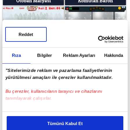
Otoban Mafyası
Komutan Baron
Reddet
4 Savaşçı
Modern Hapishane
Rıza
Bilgiler
Reklam Ayarları
Hakkında
"Sitelerimizde reklam ve pazarlama faaliyetlerinin
Omuz Omuza
Askeri Görev
yürütülmesi amaçları ile çerezler kullanılmaktadır.
Bu çerezler, kullanıcıların tarayıcı ve cihazlarını
tanımlayarak çalışırlar.
Bu çerezlere izin vermeniz halinde sizlere özel
kişiselleştirilmiş reklamlar sunabilir, sayfalarımızda sizlere
Tümünü Kabul Et
daha iyi reklam deneyimi yaşatabiliriz. Bunu yaparken