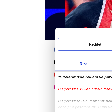
Reddet
2026-2027 sezonu
eden TOFAŞ, Frans
Amerikalı pivot 
Rıza
Daha önce ülkem
"Sitelerimizde reklam ve paza
Belediyespor form
Basket adına gö
Bu çerezler, kullanıcıların tara
Fransa Elite ProA 
blok; Basketball 
Bu çerezlere izin vermeniz halin
4.4 ribaund maç 
deneyimi yaşatabiliriz. Bunu y