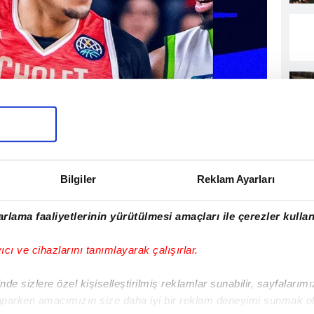
 kadro yapılanma çalışmalarına devam
a'da Cholet Basket forması giyen Birleşik
Jamuni McNeace'i kadrosuna kattı.
Bilgiler
Reklam Ayarları
izde 2022-2023 sezonunda Semt77 Yalova
rlama faaliyetlerinin yürütülmesi amaçları ile çerezler kullan
ası giyen ve son olarak Fransa'da Cholet
rev yapan McNeace, 2025-2026 sezonunda
yıcı ve cihazlarını tanımlayarak çalışırlar.
Ligi'nde 31 maçta 10.6 sayı, 5 ribaund, 0.9
Champions League'de ise 8 maçta 11.1 sayı,
de sizlere özel kişiselleştirilmiş reklamlar sunabilir, sayfalarım
başı ortalamalarıyla sezonu tamamladı.
aparken amacımızın size daha iyi bir reklam deneyimi sunmak ol