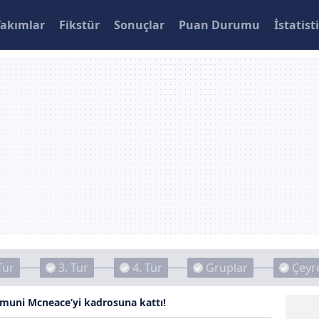
Takımlar
Fikstür
Sonuçlar
Puan Durumu
İstatist
Tur
3. Tur
4. Tur
Gruplar
Çeyre
muni Mcneace’yi kadrosuna kattı!