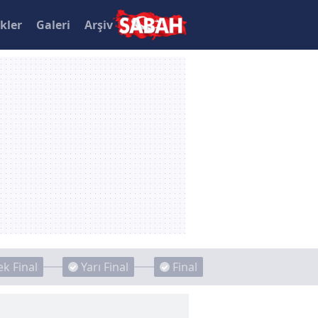
ikler
Galeri
Arşiv
k Final
Yarı Final
Final