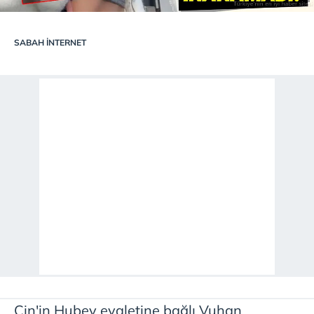
SABAH İNTERNET
Çin'in
Hubey
eyaletine bağlı
Vuhan