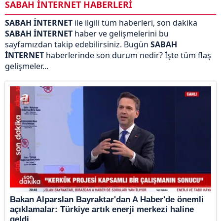
SABAH İNTERNET HABERLERİ
SABAH İNTERNET
ile ilgili tüm haberleri, son dakika
SABAH İNTERNET
haber ve gelişmelerini bu
sayfamızdan takip edebilirsiniz. Bugün
SABAH
İNTERNET
haberlerinde son durum nedir? İşte tüm flaş
gelişmeler...
Bakan Alparslan Bayraktar'dan A Haber'de önemli
açıklamalar: Türkiye artık enerji merkezi haline
geldi