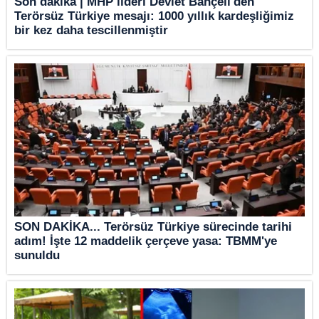
Son dakika | MHP lideri Devlet Bahçeli'den
Terörsüz Türkiye mesajı: 1000 yıllık kardeşliğimiz
bir kez daha tescillenmiştir
SON DAKİKA... Terörsüz Türkiye sürecinde tarihi
adım! İşte 12 maddelik çerçeve yasa: TBMM'ye
sunuldu