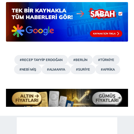
#RECEP TAYYİP ERDOĞAN
#BERLİN
#TÜRKİYE
#NEBİ MİŞ
#ALMANYA
#SURİYE
#AFRİKA