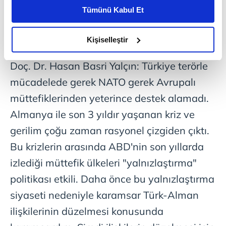
BİRBİRLERİNE
İHTİYACI VAR"
kişiselleştirilmiş reklamlar sunabilir, sayfalarımızda sizlere
Tümünü Kabul Et
daha iyi reklam deneyimi yaşatabiliriz. Bunu yaparken
"Türkiye'nin
terörle mücadele çabaları"
amacımızın size daha iyi bir reklam deneyimi sunmak
başlıklı bir konuşma yapan SABAH yazarı
olduğunu ve sizlere en iyi içerikleri sunabilmek adına
Kişiselleştir
ve SETA Strateji Araştırmaları Direktörü
elimizden gelen çabayı gösterdiğimizi ve bu noktada,
reklamların maliyetlerimizi karşılamak noktasında tek gelir
Doç. Dr. Hasan Basri Yalçın: Türkiye terörle
kalemimiz olduğunu sizlere hatırlatmak isteriz.
mücadelede gerek NATO gerek Avrupalı
müttefiklerinden yeterince destek alamadı.
Her halükârda, kullanıcılar, bu çerezlere izin vermedikleri
takdirde, kullanıcılara hedefli reklamlar
Almanya ile son 3 yıldır yaşanan kriz ve
gösterilmeyecektir."
gerilim çoğu zaman rasyonel çizgiden çıktı.
Bu krizlerin arasında ABD'nin son yıllarda
Sizlere daha iyi bir hizmet sunabilmek için İnternet
Sitemizde kendimize ve üçüncü kişilere ait çerezler
izlediği müttefik ülkeleri "yalnızlaştırma"
kullanılmaktadır. Bu çerezler vasıtasıyla çeşitli kişisel
politikası etkili. Daha önce bu yalnızlaştırma
verileriniz işlenmekte olup gerekli olan çerezler bilgi
siyaseti nedeniyle karamsar Türk-Alman
toplumu hizmetlerinin sunulması amacıyla
kullanılmaktadır. Diğer çerezler, sitemizin daha işlevsel
ilişkilerinin düzelmesi konusunda
kılınması ve kişiselleştirilmesi ve sizlere yönelik