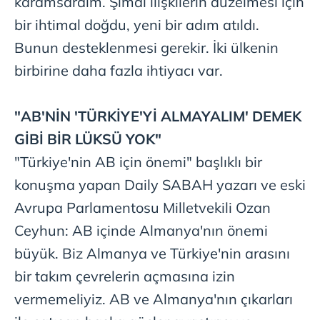
karamsardım. Şimdi ilişkilerin düzelmesi için
reklam/pazarlama faaliyetlerinin yapılması, amaçlarıyla
bir ihtimal doğdu, yeni bir adım atıldı.
sınırlı olarak açık rızanız dahilinde kullanılacaktır.
Bunun desteklenmesi gerekir. İki ülkenin
Çerezlere ilişkin tercihlerinizi aşağıda yer alan panel
birbirine daha fazla ihtiyacı var.
vasıtasıyla belirleyebilirsiniz. Çerezlere ilişkin detaylı bilgi
için Ayarlar butonuna tıklayabilir,
Çerez Bilgilendirme
Metnimizi
ziyaret edebilirsiniz.
"AB'NİN
'TÜRKİYE'Yİ
ALMAYALIM' DEMEK
GİBİ BİR LÜKSÜ YOK"
6698 sayılı Kişisel Verilerin Korunması Kanunu uyarınca
"Türkiye'nin
AB için önemi" başlıklı bir
hazırlanmış Aydınlatma Metnimizi okumak ve sitemizde
ilgili mevzuata uygun olarak kullanılan çerezlerle ilgili bilgi
konuşma yapan Daily SABAH yazarı ve eski
almak için lütfen
tıklayınız
.
Avrupa Parlamentosu Milletvekili Ozan
Ceyhun: AB içinde Almanya'nın önemi
büyük. Biz Almanya ve Türkiye'nin arasını
bir takım çevrelerin açmasına izin
vermemeliyiz. AB ve Almanya'nın çıkarları