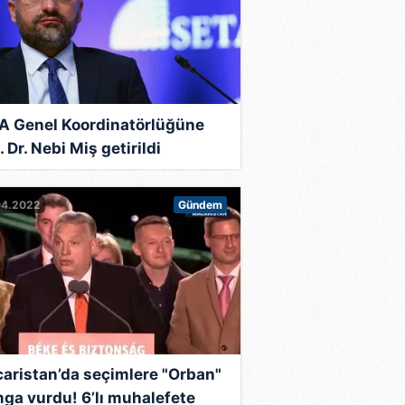
A Genel Koordinatörlüğüne
 Dr. Nebi Miş getirildi
04.2022
Gündem
aristan’da seçimlere "Orban"
ga vurdu! 6’lı muhalefete