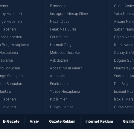
erleri
Bilmeceler
Gusül Abdes
ray Haberleri
İnstagram Hesap Silme
Yatsı Namazı
hçe Haberleri
Nazar Duası
Akşam Namaz
 Haberleri
Felak Nas Suresi
Sabah Namaz
por Haberleri
Fetih Suresi
Öğlen Namazı
n Burç Hesaplama
Hotmail Giriş
İkindi Namaz
 Hesaplama
Metrobüs Durakları
Günaydın Me
saplama
Aşk Sözleri
Doğum Günü
to Sonuçları
Abdest Nasıl Alınır?
Marmaray Du
yango Sonuçları
Atasözleri
Saatlerin A
Loto Sonuçları
Erkek İsimleri
Dini Bilgiler
aritası
Yüzde Hesaplama
Esmaül Hüs
Haberleri
Kız İsimleri
İstiklal Marş
Haberleri
Dünya Haritası
Cuma Mesaj
E-Gazete
Arşiv
Gazete Reklam
Internet Reklam
Gizlili