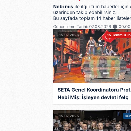
Nebi miş
ile ilgili tüm haberler iç
üzerinden takip edebilirsiniz.
Bu sayfada toplam 14 haber listelen
Güncelleme Tarihi: 07.08.2026
00:00
15.07.2026
15 Temmuz İh
SETA Genel Koordinatörü Prof.
Nebi Miş: İşleyen devleti felç
edeceklerdi
15.07.2025
Gü