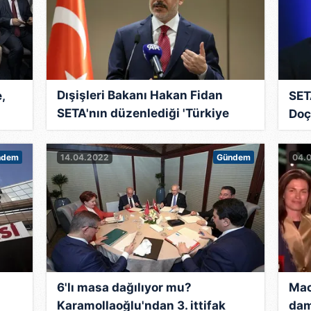
Dışişleri Bakanı Hakan Fidan
,
SET
SETA'nın düzenlediği 'Türkiye
Doç.
Yüzyılı'nda Türk Dış Politikası'
programına katılacak
ndem
14.04.2022
Gündem
04.
6'lı masa dağılıyor mu?
Mac
Karamollaoğlu'ndan 3. ittifak
dam