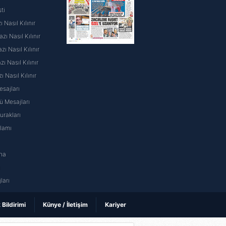
ti
 Nasıl Kılınır
ı Nasıl Kılınır
ı Nasıl Kılınır
 Nasıl Kılınır
ı Nasıl Kılınır
sajları
 Mesajları
rakları
nlamı
na
ı
ları
k Bildirimi
Künye / İletişim
Kariyer