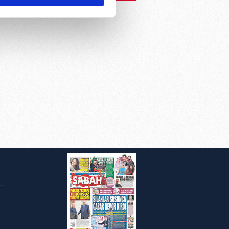
ar gösterilmeyecektir."
çerezler kullanılmaktadır. Bu
u hizmetlerinin sunulması
i ve sizlere yönelik
nılacaktır.
kin detaylı bilgi için Ayarlar
ak ve sitemizde ilgili
i
r