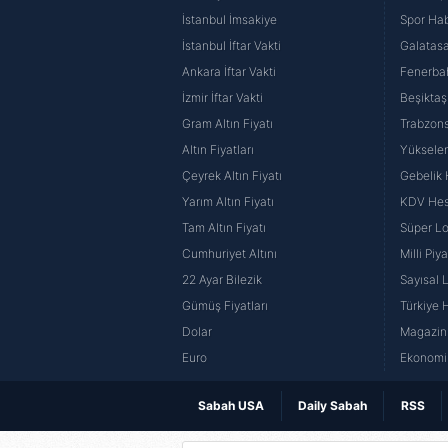
İstanbul İmsakiye
Spor Hab
İstanbul İftar Vakti
Galatasa
Ankara İftar Vakti
Fenerba
İzmir İftar Vakti
Beşiktaş
Gram Altın Fiyatı
Trabzons
Altın Fiyatları
Yüksele
Çeyrek Altın Fiyatı
Gebelik
Yarım Altın Fiyatı
KDV He
Tam Altın Fiyatı
Süper Lo
Cumhuriyet Altını
Milli Pi
22 Ayar Bilezik
Sayısal 
Gümüş Fiyatları
Türkiye H
Dolar
Magazin 
Euro
Ekonomi 
Sabah USA
Daily Sabah
RSS