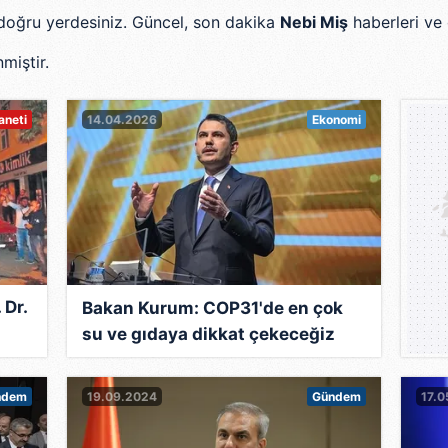
in doğru yerdesiniz. Güncel, son dakika
Nebi Miş
haberleri ve 
miştir.
aneti
14.04.2026
Ekonomi
 Dr.
Bakan Kurum: COP31'de en çok
su ve gıdaya dikkat çekeceğiz
ndem
19.09.2024
Gündem
17.0