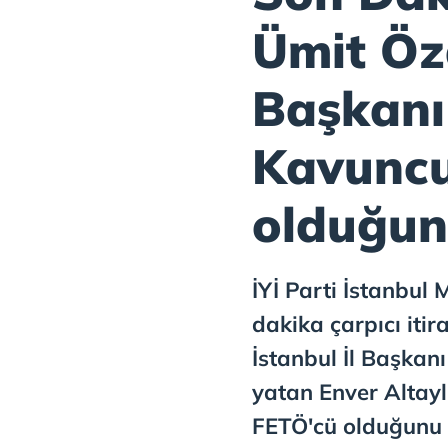
Ümit Özd
Başkanı
Kavuncu
olduğun
İYİ Parti İstanbul 
dakika çarpıcı itir
İstanbul İl Başka
yatan Enver Altay
FETÖ'cü olduğunu s