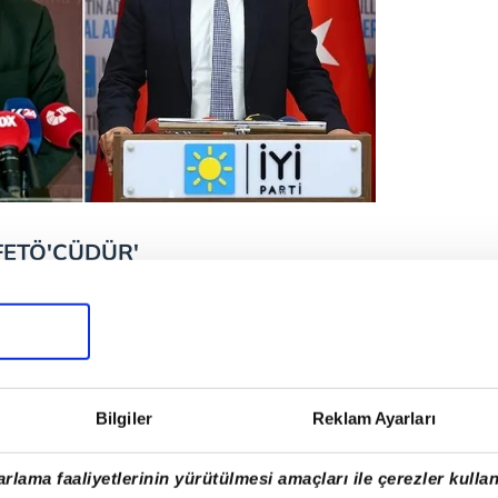
FETÖ'CÜDÜR'
TÖ'cü Enver Altaylı'nın yeğeni
mit Özdağ, "Kendisi FETÖ'nün yurt
vil toplum örgütü olan Kazakistan
eğinin başkan yardımcılığını
Bilgiler
Reklam Ayarları
ullandı.
rlama faaliyetlerinin yürütülmesi amaçları ile çerezler kullan