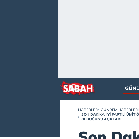
GÜN
HABERLER
GÜNDEM HABERLERI
SON DAKIKA: İYİ PARTILI ÜMI
OLDUĞUNU AÇIKLADI
Son Daki