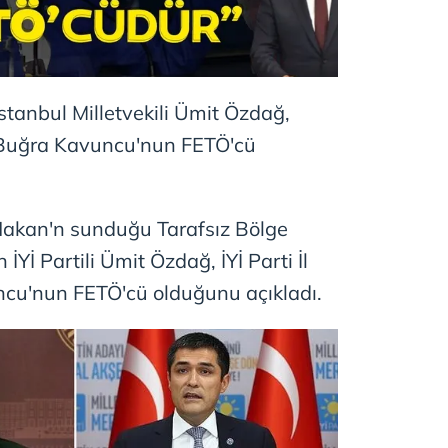
İstanbul Milletvekili Ümit Özdağ,
ı Buğra Kavuncu'nun FETÖ'cü
akan'n sunduğu Tarafsız Bölge
Yİ Partili Ümit Özdağ, İYİ Parti İl
cu'nun FETÖ'cü olduğunu açıkladı.