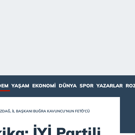
DEM
YAŞAM
EKONOMI
DÜNYA
SPOR
YAZARLAR
RO
T ÖZDAĞ, İL BAŞKANI BUĞRA KAVUNCU’NUN FETÖ’CÜ
ka: İYİ Partili