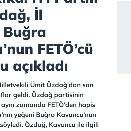
ağ, İl
 Buğra
’nun FETÖ’cü
u açıkladı
Milletvekili Ümit Özdağ'dan son
aflar geldi. Özdağ partisinin
nı aynı zamanda FETÖ'den hapis
lı'nın yeğeni Buğra Kavuncu'nun
öyledi. Özdağ, Kavuncu ile ilgili