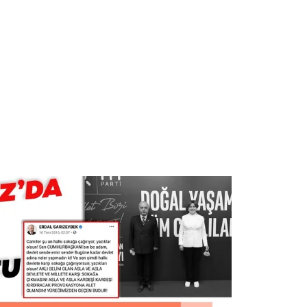
 çerezlerle ilgili bilgi almak için lütfen
tıklayınız
.