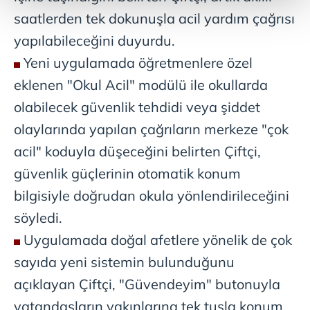
saatlerden tek dokunuşla acil yardım çağrısı
Her halükârda, kullanıcılar, bu çerezlere izin vermedikleri
yapılabileceğini duyurdu.
takdirde, kullanıcılara hedefli reklamlar
Yeni uygulamada öğretmenlere özel
gösterilmeyecektir."
eklenen "Okul Acil" modülü ile okullarda
Sizlere daha iyi bir hizmet sunabilmek için İnternet
olabilecek güvenlik tehdidi veya şiddet
Sitemizde kendimize ve üçüncü kişilere ait çerezler
olaylarında yapılan çağrıların merkeze "çok
kullanılmaktadır. Bu çerezler vasıtasıyla çeşitli kişisel
verileriniz işlenmekte olup gerekli olan çerezler bilgi
acil" koduyla düşeceğini belirten Çiftçi,
toplumu hizmetlerinin sunulması amacıyla
güvenlik güçlerinin otomatik konum
kullanılmaktadır. Diğer çerezler, sitemizin daha işlevsel
bilgisiyle doğrudan okula yönlendirileceğini
kılınması ve kişiselleştirilmesi ve sizlere yönelik
reklam/pazarlama faaliyetlerinin yapılması, amaçlarıyla
söyledi.
sınırlı olarak açık rızanız dahilinde kullanılacaktır.
Uygulamada doğal afetlere yönelik de çok
sayıda yeni sistemin bulunduğunu
Çerezlere ilişkin tercihlerinizi aşağıda yer alan panel
vasıtasıyla belirleyebilirsiniz. Çerezlere ilişkin detaylı bilgi
açıklayan Çiftçi, "Güvendeyim" butonuyla
için Ayarlar butonuna tıklayabilir,
Çerez Bilgilendirme
vatandaşların yakınlarına tek tuşla konum