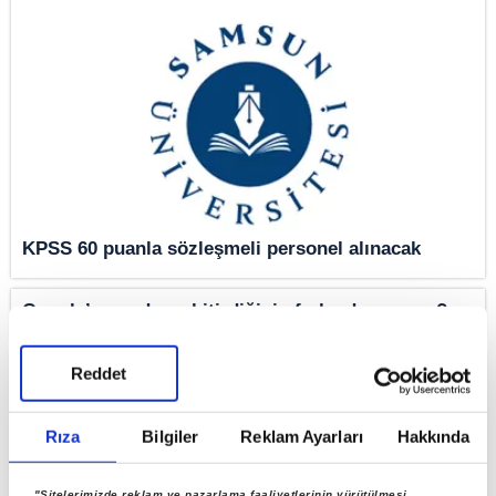
KPSS 60 puanla sözleşmeli personel alınacak
Google’ın medyayı bitirdiğinin farkında mısınız?
Reddet
Rıza
Bilgiler
Reklam Ayarları
Hakkında
"Sitelerimizde reklam ve pazarlama faaliyetlerinin yürütülmesi