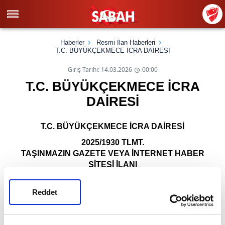
Haberler
Resmi İlan Haberleri
T.C. BÜYÜKÇEKMECE İCRA DAİRESİ
Giriş Tarihi: 14.03.2026
00:00
T.C. BÜYÜKÇEKMECE İCRA
DAİRESİ
T.C.
BÜYÜKÇEKMECE
İCRA DAİRESİ
2025/1930 TLMT.
TAŞINMAZIN GAZETE VEYA İNTERNET HABER
SİTESİ İLANI
Bir borçtan dolayı aşağıda cins, miktar ve değerleri yazılı
Reddet
mallar satışa çıkarılmış olup mahcuzun ayrıntılı
görsellerine, artırmaya ilişkin şartlara ve ayrıntılı
açıklamalara
esatis.uyap.gov.tr
adresi üzerinden