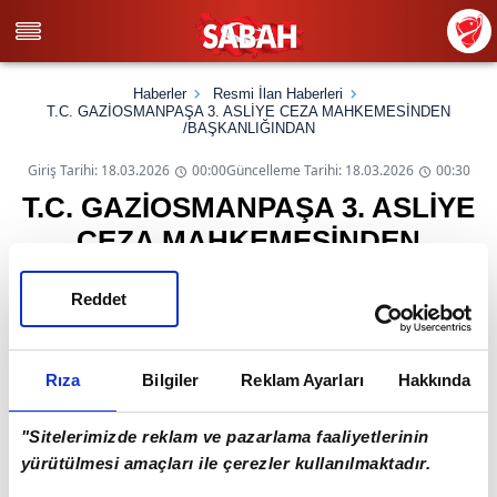
Haberler
Resmi İlan Haberleri
T.C. GAZİOSMANPAŞA 3. ASLİYE CEZA MAHKEMESİNDEN
/BAŞKANLIĞINDAN
Giriş Tarihi: 18.03.2026
00:00
Güncelleme Tarihi: 18.03.2026
00:30
T.C. GAZİOSMANPAŞA 3. ASLİYE
CEZA MAHKEMESİNDEN
/BAŞKANLIĞINDAN
Reddet
T.C. GAZİOSMANPAŞA 3. ASLİYE CEZA
MAHKEMESİNDEN /BAŞKANLIĞINDAN
Rıza
Bilgiler
Reklam Ayarları
Hakkında
İ L A N
DOSYA NO
:
2022/442 Esas
"Sitelerimizde reklam ve pazarlama faaliyetlerinin
KARAR NO
:
2023/1338
yürütülmesi amaçları ile çerezler kullanılmaktadır.
Basit Yaralama suçundan Mahkememizin yukarıda esas