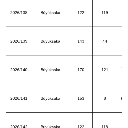
2026/138
Büyüksaka
122
119
Ay
2026/139
Büyüksaka
143
44
Gü
2026/140
Büyüksaka
170
121
ve
KÜ
2026/141
Büyüksaka
153
8
ve
2026/142
Büyüksaka
122
118