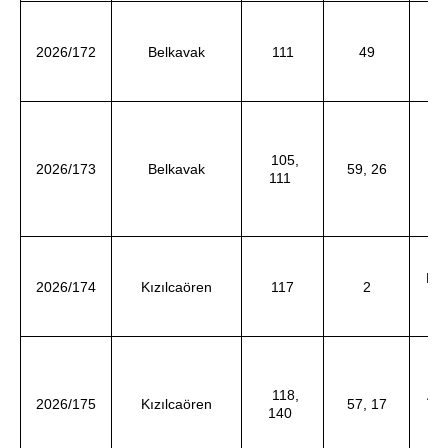
Fa
2026/172
Belkavak
111
49
ve
105,
2026/173
Belkavak
59, 26
Ö
111
d
Ha
2026/174
Kızılcaören
117
2
ve
118,
Ay
2026/175
Kızılcaören
57, 17
140
ve