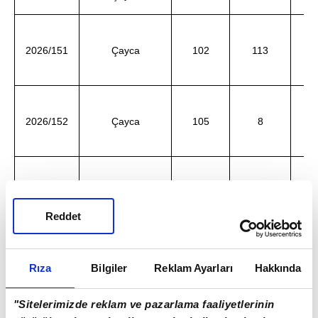
ve
A
2026/151
Çayca
102
113
ve
2026/152
Çayca
105
8
102,
Nu
2026/153
Çayca
106, 11
105
d
Reddet
Rıza
Bilgiler
Reklam Ayarları
Hakkında
102,
2026/154
Çayca
105, 12
"Sitelerimizde reklam ve pazarlama faaliyetlerinin
105