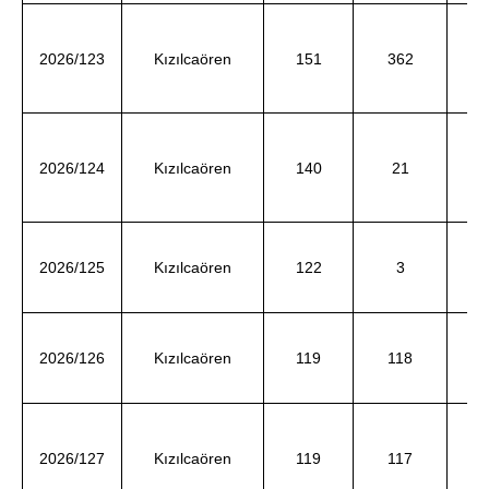
Di
2026/123
Kızılcaören
151
362
ve
He
2026/124
Kızılcaören
140
21
ve
2026/125
Kızılcaören
122
3
Z
d
2026/126
Kızılcaören
119
118
ÖZ
d
Az
2026/127
Kızılcaören
119
117
ve