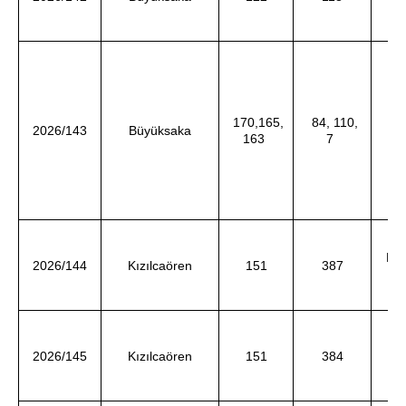
Y
170,165,
84, 110,
Re
2026/143
Büyüksaka
163
7
ve
Hal
2026/144
Kızılcaören
151
387
d
OK
2026/145
Kızılcaören
151
384
d