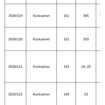
Ze
2026/119
Kızılcaören
151
365
ve
SA
2026/120
Kızılcaören
151
333
d
Ha
2026/121
Kızılcaören
143
24, 25
ve
K
2026/122
Kızılcaören
140
23
d