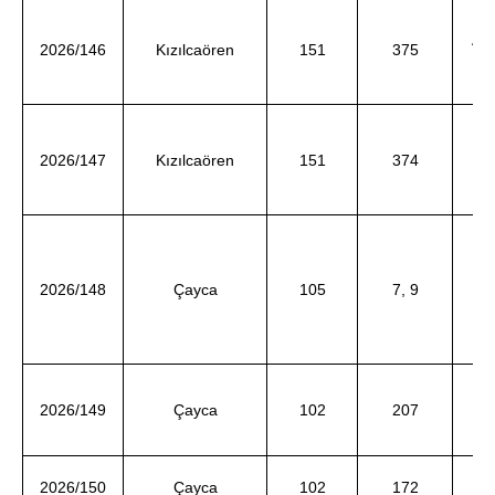
Az
2026/146
Kızılcaören
151
375
ve
Ay
2026/147
Kızılcaören
151
374
ve
2026/148
Çayca
105
7, 9
2026/149
Çayca
102
207
F
d
Ak
2026/150
Çayca
102
172