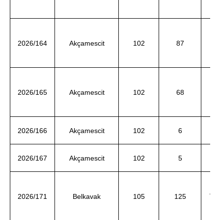
2026/164
Akçamescit
102
87
U
A
2026/165
Akçamescit
102
68
ve
2026/166
Akçamescit
102
6
d
2026/167
Akçamescit
102
5
A
Ah
2026/171
Belkavak
105
125
ve