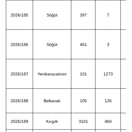
Ay
2026/185
Söğüt
397
7
ve
Ay
2026/186
Söğüt
461
3
ve
As
2026/187
Yenikaracaören
101
1273
ve
2026/188
Belkavak
105
126
A
2026/189
Kırgıllı
3101
460