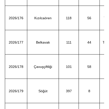
Ay
2026/176
Kızılcaören
118
56
ve
TÜK
2026/177
Belkavak
111
44
d
KO
2026/178
Çavuşçiftliği
101
58
d
Az
2026/179
Söğüt
397
8
ve