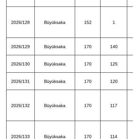
Ce
2026/128
Büyüksaka
152
1
d
2026/129
Büyüksaka
170
140
Sa
Fa
2026/130
Büyüksaka
170
125
ve
2026/131
Büyüksaka
170
120
Mu
2026/132
Büyüksaka
170
117
T
Ay
2026/133
Büyüksaka
170
114