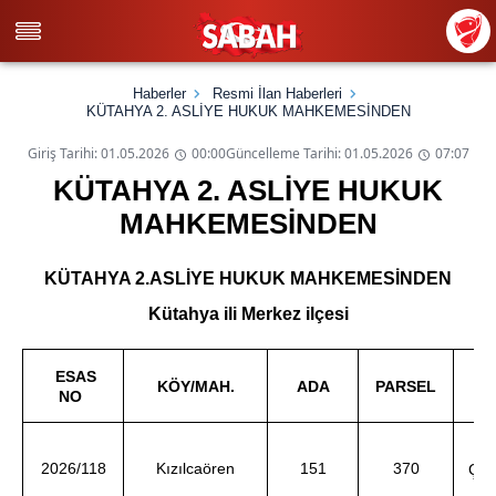
Haberler
Resmi İlan Haberleri
KÜTAHYA 2. ASLİYE HUKUK MAHKEMESİNDEN
Giriş Tarihi: 01.05.2026
00:00
Güncelleme Tarihi: 01.05.2026
07:07
KÜTAHYA 2. ASLİYE HUKUK
MAHKEMESİNDEN
KÜTAHYA 2.ASLİYE HUKUK MAHKEMESİNDEN
Kütahya ili Merkez ilçesi
ESAS
KÖY/MAH.
ADA
PARSEL
DA
NO
2026/118
Kızılcaören
151
370
ÇET
d