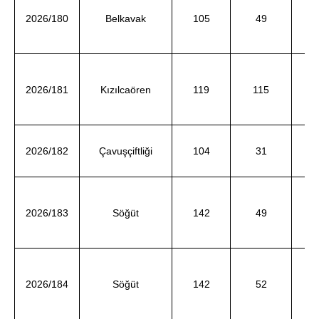
KA
2026/180
Belkavak
105
49
d
Al
2026/181
Kızılcaören
119
115
d
A
2026/182
Çavuşçiftliği
104
31
DE
d
T
2026/183
Söğüt
142
49
d
Bi
2026/184
Söğüt
142
52
ve