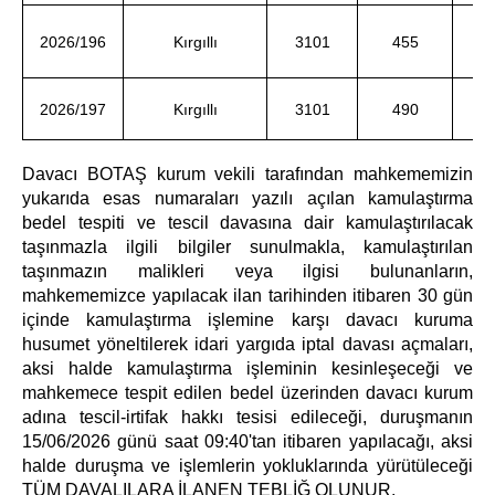
2026/196
Kırgıllı
3101
455
2026/197
Kırgıllı
3101
490
Davacı BOTAŞ kurum vekili tarafından mahkememizin
yukarıda esas numaraları yazılı açılan kamulaştırma
bedel tespiti ve tescil davasına dair kamulaştırılacak
taşınmazla ilgili bilgiler sunulmakla, kamulaştırılan
taşınmazın malikleri veya ilgisi bulunanların,
mahkememizce yapılacak ilan tarihinden itibaren 30 gün
içinde kamulaştırma işlemine karşı davacı kuruma
husumet yöneltilerek idari yargıda iptal davası açmaları,
aksi halde kamulaştırma işleminin kesinleşeceği ve
mahkemece tespit edilen bedel üzerinden davacı kurum
adına tescil-irtifak hakkı tesisi edileceği, duruşmanın
15/06/2026 günü saat 09:40'tan itibaren yapılacağı, aksi
halde duruşma ve işlemlerin yokluklarında yürütüleceği
TÜM DAVALILARA İLANEN TEBLİĞ OLUNUR.