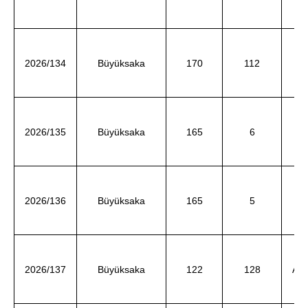
d
İs
2026/134
Büyüksaka
170
112
ve
Ay
2026/135
Büyüksaka
165
6
ve
2026/136
Büyüksaka
165
5
E
AD
2026/137
Büyüksaka
122
128
d