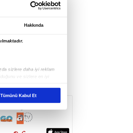
Hakkında
ılmaktadır.
ızda sizlere daha iyi reklam
duğunu ve sizlere en iyi
liyetlerimizi karşılamak
Tümünü Kabul Et
ar gösterilmeyecektir."
çerezler kullanılmaktadır. Bu
u hizmetlerinin sunulması