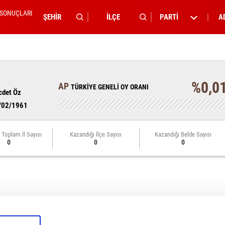
 SONUÇLARI
PARTİ
A
%0,0
AP
TÜRKİYE GENELİ OY ORANI
cdet Öz
/02/1961
 Toplam İl Sayısı
Kazandığı İlçe Sayısı
Kazandığı Belde Sayısı
0
0
0