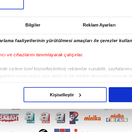
PARTİSİ
:
AP
BÖLGESİ
:
GAZİANTEP
Bilgiler
Reklam Ayarları
rlama faaliyetlerinin yürütülmesi amaçları ile çerezler kullan
yıcı ve cihazlarını tanımlayarak çalışırlar.
de sizlere özel kişiselleştirilmiş reklamlar sunabilir, sayfalarım
aparken amacımızın size daha iyi bir reklam deneyimi sunmak ol
imizden gelen çabayı gösterdiğimizi ve bu noktada, reklamların ma
olduğunu sizlere hatırlatmak isteriz.
Kişiselleştir
çerezlere izin vermedikleri takdirde, kullanıcılara hedefli reklaml
abilmek için İnternet Sitemizde kendimize ve üçüncü kişilere ait 
isel verileriniz işlenmekte olup gerekli olan çerezler bilgi toplum