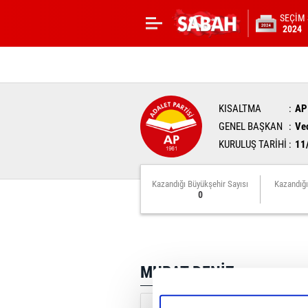
SEÇİM
2024
KISALTMA
AP
GENEL BAŞKAN
Ve
KURULUŞ TARİHİ
11
Kazandığı Büyükşehir Sayısı
Kazandığı
0
MURAT DENİZ