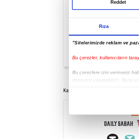
Reddet
Rıza
"Sitelerimizde reklam ve paza
Bu çerezler, kullanıcıların tara
Bu çerezlere izin vermeniz halin
deneyimi yaşatabiliriz. Bunu y
içerikleri sunabilmek adına el
Kaynak: Anadolu Ajansı
noktasında tek gelir kalemimiz 
Her halükârda, kullanıcılar, bu 
Sizlere daha iyi bir hizmet sun
çerezler vasıtasıyla çeşitli kiş