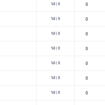
 çerezlerle ilgili bilgi almak için lütfen
tıklayınız
.
0
%0
|
0
0
%0
|
0
0
%0
|
0
0
%0
|
0
0
%0
|
0
0
%0
|
0
0
%0
|
0