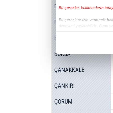
BİTLİS
Bu çerezler, kullanıcıların tara
Bu çerezlere izin vermeniz halin
BOLU
deneyimi yaşatabiliriz. Bunu y
içerikleri sunabilmek adına el
BURDUR
noktasında tek gelir kalemimiz 
Her halükârda, kullanıcılar, bu 
BURSA
Sizlere daha iyi bir hizmet sun
çerezler vasıtasıyla çeşitli kiş
ÇANAKKALE
amacıyla kullanılmaktadır. Diğer
reklam/pazarlama faaliyetlerinin
ÇANKIRI
Çerezlere ilişkin tercihlerinizi 
butonuna tıklayabilir,
Çerez Bi
ÇORUM
6698 sayılı Kişisel Verilerin 