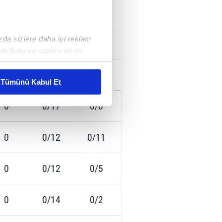
0
0/7
0/6
ızda sizlere daha iyi reklam
0
0/9
0/3
duğunu ve sizlere en iyi
liyetlerimizi karşılamak
0
0/11
0/4
Tümünü Kabul Et
ar gösterilmeyecektir."
0
0/17
0/0
çerezler kullanılmaktadır. Bu
u hizmetlerinin sunulması
0
0/12
0/11
i ve sizlere yönelik
nılacaktır.
0
0/12
0/5
kin detaylı bilgi için Ayarlar
0
0/14
0/2
ak ve sitemizde ilgili