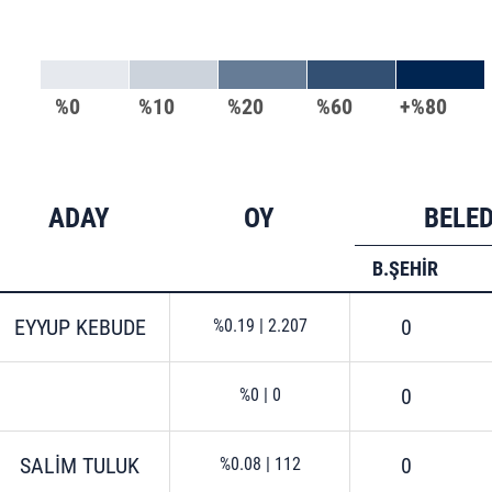
%0
%10
%20
%60
+%80
ADAY
OY
BELE
B.ŞEHİR
EYYUP KEBUDE
0
%0.19
|
2.207
0
%0
|
0
SALİM TULUK
0
%0.08
|
112