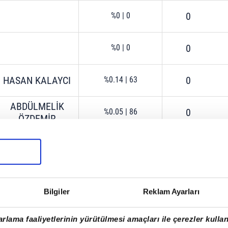
0
%0
|
0
0
%0
|
0
HASAN KALAYCI
0
%0.14
|
63
ABDÜLMELİK
0
%0.05
|
86
ÖZDEMİR
0
%0
|
0
0
%0
|
0
Bilgiler
Reklam Ayarları
REMZİ GÜÇLÜ
0
%0.06
|
29
rlama faaliyetlerinin yürütülmesi amaçları ile çerezler kullan