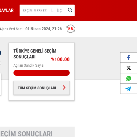
DAYLAR
54
01 Nisan 2024, 21:26
Ajans Veri Saati:
9
TÜRKİYE GENELİ SEÇİM
SONUÇLARI
%100.00
Açılan Sandık Sayısı
TÜM SEÇİM SONUÇLARI
 SEÇİM SONUÇLARI