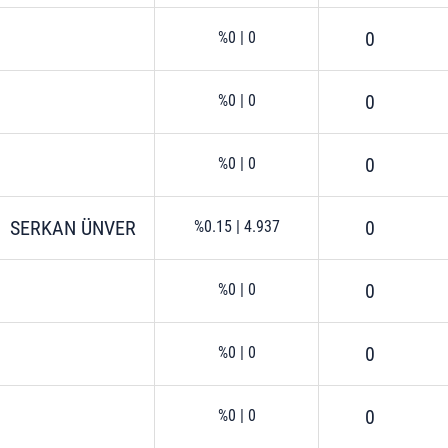
0
%0
|
0
0
%0
|
0
0
%0
|
0
SERKAN ÜNVER
0
%0.15
|
4.937
0
%0
|
0
0
%0
|
0
0
%0
|
0