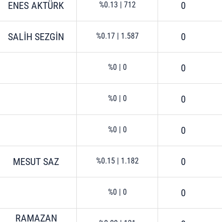
ENES AKTÜRK
0
%0.13
|
712
SALİH SEZGİN
0
%0.17
|
1.587
0
%0
|
0
0
%0
|
0
0
%0
|
0
MESUT SAZ
0
%0.15
|
1.182
0
%0
|
0
RAMAZAN