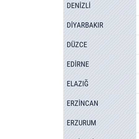
DENİZLİ
mevzuata uygun olarak kullanılan
DİYARBAKIR
DÜZCE
EDİRNE
ELAZIĞ
ERZİNCAN
ERZURUM