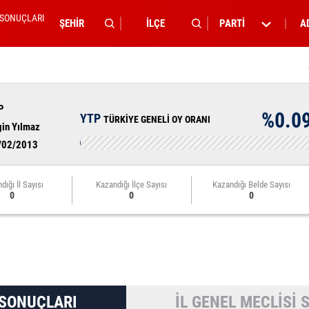
 SONUÇLARI
PARTİ
A
P
%0.0
YTP
TÜRKİYE GENELİ OY ORANI
gin Yılmaz
/02/2013
dığı İl Sayısı
Kazandığı İlçe Sayısı
Kazandığı Belde Sayısı
0
0
0
 SONUÇLARI
İL GENEL MECLİSİ