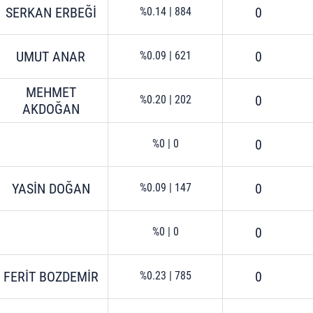
 çerezlerle ilgili bilgi almak için lütfen
tıklayınız
.
SERKAN ERBEĞİ
0
%0.14
|
884
UMUT ANAR
0
%0.09
|
621
MEHMET
0
%0.20
|
202
AKDOĞAN
0
%0
|
0
YASİN DOĞAN
0
%0.09
|
147
0
%0
|
0
FERİT BOZDEMİR
0
%0.23
|
785