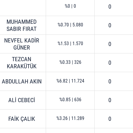
 çerezlerle ilgili bilgi almak için lütfen
tıklayınız
.
0
%0
|
0
MUHAMMED
0
%0.70
|
5.080
SABIR FIRAT
NEVFEL KADİR
0
%1.53
|
1.570
GÜNER
TEZCAN
0
%0.33
|
326
KARAKÜTÜK
ABDULLAH AKIN
0
%6.82
|
11.724
ALİ CEBECİ
0
%0.85
|
636
FAİK ÇALIK
0
%3.26
|
11.289