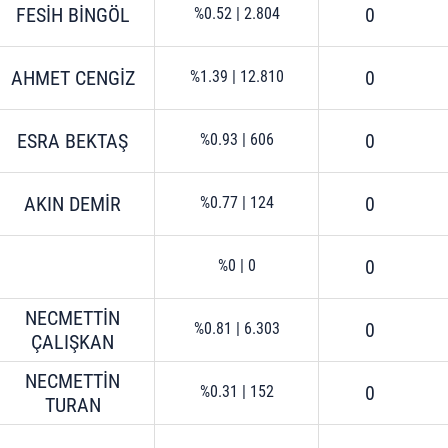
FESİH BİNGÖL
0
%0.52
|
2.804
AHMET CENGİZ
0
%1.39
|
12.810
ESRA BEKTAŞ
0
%0.93
|
606
AKIN DEMİR
0
%0.77
|
124
0
%0
|
0
NECMETTİN
0
%0.81
|
6.303
ÇALIŞKAN
NECMETTİN
0
%0.31
|
152
TURAN