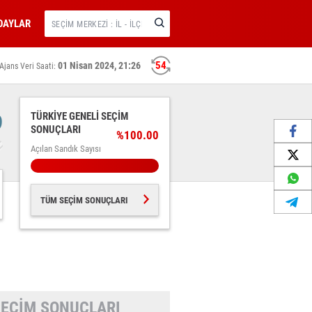
DAYLAR
54
01 Nisan 2024, 21:26
Ajans Veri Saati:
TÜRKİYE GENELİ SEÇİM
9
SONUÇLARI
%100.00
Açılan Sandık Sayısı
TÜM SEÇİM SONUÇLARI
 SEÇİM SONUÇLARI