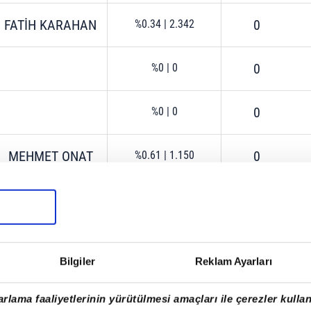
FATİH KARAHAN
0
%0.34
|
2.342
0
%0
|
0
0
%0
|
0
MEHMET ONAT
0
%0.61
|
1.150
FATİH BURAK
0
%3.86
|
726
ETHEM ERSÖZ
0
%0.53
|
190
Bilgiler
Reklam Ayarları
MEHMET ESER
0
%1.20
|
554
rlama faaliyetlerinin yürütülmesi amaçları ile çerezler kullan