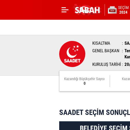
SEÇİM
2024
KISALTMA
SA
GENEL BAŞKAN
Te
Ka
KURULUŞ TARİHİ
20
Kazandığı Büyükşehir Sayısı
Kazan
0
SAADET SEÇİM SONUÇL
BELEDİYE SEÇİM