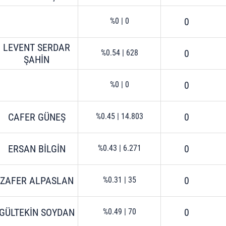
0
%0
|
0
LEVENT SERDAR
0
%0.54
|
628
ŞAHİN
0
%0
|
0
CAFER GÜNEŞ
0
%0.45
|
14.803
ERSAN BİLGİN
0
%0.43
|
6.271
ZAFER ALPASLAN
0
%0.31
|
35
GÜLTEKİN SOYDAN
0
%0.49
|
70