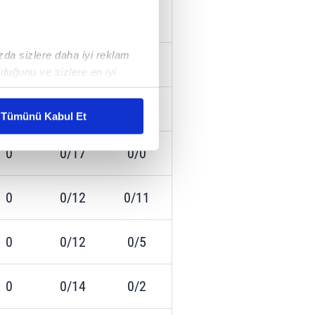
0
0/7
0/6
ızda sizlere daha iyi reklam
0
0/9
0/3
duğunu ve sizlere en iyi
liyetlerimizi karşılamak
0
0/11
0/4
Tümünü Kabul Et
ar gösterilmeyecektir."
0
0/17
0/0
çerezler kullanılmaktadır. Bu
u hizmetlerinin sunulması
0
0/12
0/11
i ve sizlere yönelik
nılacaktır.
0
0/12
0/5
kin detaylı bilgi için Ayarlar
0
0/14
0/2
ak ve sitemizde ilgili