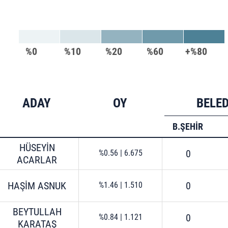
%0
%10
%20
%60
+%80
ADAY
OY
BELE
B.ŞEHİR
HÜSEYİN
0
%0.56
|
6.675
ACARLAR
HAŞİM ASNUK
0
%1.46
|
1.510
BEYTULLAH
0
%0.84
|
1.121
KARATAŞ