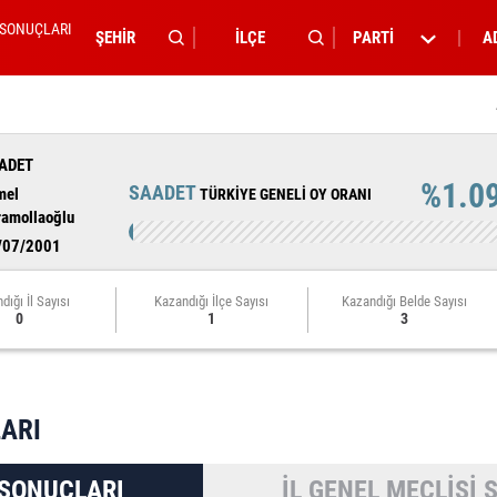
 SONUÇLARI
PARTİ
A
ADET
%1.0
SAADET
mel
TÜRKİYE GENELİ OY ORANI
ramollaoğlu
/07/2001
dığı İl Sayısı
Kazandığı İlçe Sayısı
Kazandığı Belde Sayısı
0
1
3
ARI
 SONUÇLARI
İL GENEL MECLİSİ