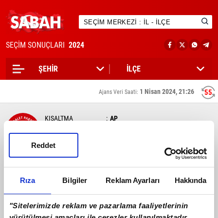
SEÇİM SONUÇLARI
2024
1 Nisan 2024, 21:26
55
Ajans Veri Saati:
KISALTMA
AP
GENEL BAŞKAN
Vecdet Öz
KURULUŞ TARİHİ
11/02/1961
Reddet
AP
%0,01
TÜRKİYE GENELİ OY ORANI
Rıza
Bilgiler
Reklam Ayarları
Hakkında
"Sitelerimizde reklam ve pazarlama faaliyetlerinin
Kazandığı Büyükşehir Sayısı
Kazandığı Toplam İl Sayısı
0
0
yürütülmesi amaçları ile çerezler kullanılmaktadır.