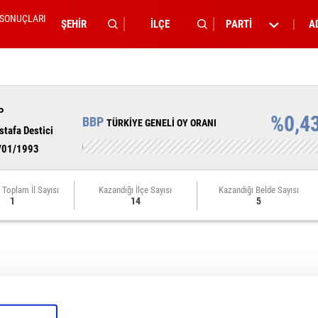
 SONUÇLARI
PARTİ
A
P
%0,4
BBP
TÜRKİYE GENELİ OY ORANI
tafa Destici
/01/1993
 Toplam İl Sayısı
Kazandığı İlçe Sayısı
Kazandığı Belde Sayısı
1
14
5