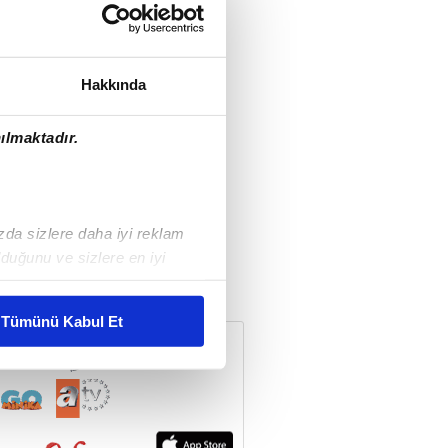
Hakkında
ılmaktadır.
ızda sizlere daha iyi reklam
duğunu ve sizlere en iyi
liyetlerimizi karşılamak
Tümünü Kabul Et
ar gösterilmeyecektir."
çerezler kullanılmaktadır. Bu
u hizmetlerinin sunulması