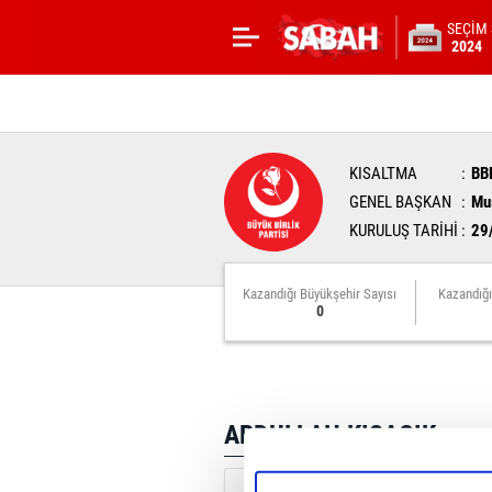
SEÇİM
2024
KISALTMA
BB
GENEL BAŞKAN
Mus
KURULUŞ TARİHİ
29
Kazandığı Büyükşehir Sayısı
Kazandığı
0
ABDULLAH KISACIK