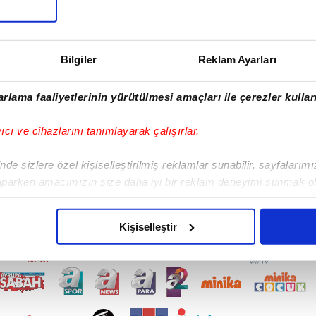
PARTİSİ
:
BBP
BÖLGESİ
:
GİRESUN / MERKEZ
Bilgiler
Reklam Ayarları
rlama faaliyetlerinin yürütülmesi amaçları ile çerezler kullan
yıcı ve cihazlarını tanımlayarak çalışırlar.
de sizlere özel kişiselleştirilmiş reklamlar sunabilir, sayfalarım
aparken amacımızın size daha iyi bir reklam deneyimi sunmak ol
imizden gelen çabayı gösterdiğimizi ve bu noktada, reklamların ma
olduğunu sizlere hatırlatmak isteriz.
Kişiselleştir
çerezlere izin vermedikleri takdirde, kullanıcılara hedefli reklaml
abilmek için İnternet Sitemizde kendimize ve üçüncü kişilere ait 
isel verileriniz işlenmekte olup gerekli olan çerezler bilgi toplum